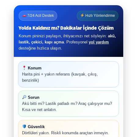
7/24 Acil Destek
Hızlı Yönlendirme
Yolda Kaldınız mı? Dakikalar İçinde Çözüm
Konum pininizi paylaşın, ihtiyacınızı net söyleyin:
akü,
lastik, çekici, kapı açma
. Profesyonel
yol yardım
desteğine hızlıca ulaşın.
Konum
Harita pini + yakın referans (kavşak, çıkış,
benzinlik)
Sorun
Akü bitti mi? Lastik patladı mı? Araç çalışıyor mu?
Kısa ve net anlatın.
Güvenlik
Dörtlüleri yakın. Riskli konumda araçtan inmeyin.