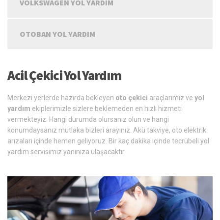
VOLKSWAGEN YOL YARDIM
OTOBAN YOL YARDIM
Acil Çekici Yol Yardım
Merkezi yerlerde hazırda bekleyen
oto çekici
araçlarımız ve
yol
yardım
ekiplerimizle sizlere beklemeden en hızlı hizmeti
vermekteyiz. Hangi durumda olursanız olun ve hangi
konumdaysanız mutlaka bizleri arayınız. Akü takviye, oto elektrik
arızaları içinde hemen geliyoruz. Bir kaç dakika içinde tecrübeli yol
yardım servisimiz yanınıza ulaşacaktır.