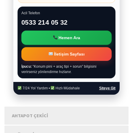
Acil Telefon
0533 214 05 32
Hemen Ara
İletişim Sayfası
İpucu:
“Konum pini + araç tipi + sorun” bilgisini
verirseniz yönlendirme hızlanır.
7/24 Yol Yardım •
Hızlı Müdahale
Siteye Git
AHTAPOT ÇEKICI