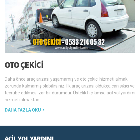
OTO ÇEKICI
Daha önce araç arızası yaşamamış ve oto çekici hizmeti almak
zorunda kalmamış olabilirsiniz. İlk araç arızası oldukça can sıkıcı ve
tecrübe edilmesi zor bir durumdur. Üstelik hiç kimse acil yol yardımı
hizmeti almaktan …
DAHA FAZLA OKU
ACİL YOL YARDIMI