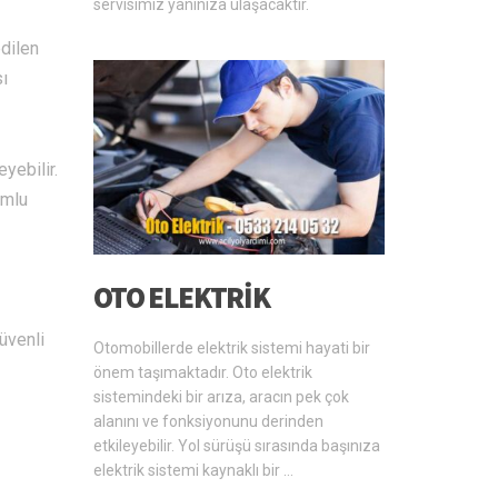
servisimiz yanınıza ulaşacaktır.
edilen
sı
yebilir.
umlu
OTO ELEKTRIK
üvenli
Otomobillerde elektrik sistemi hayati bir
önem taşımaktadır. Oto elektrik
sistemindeki bir arıza, aracın pek çok
alanını ve fonksiyonunu derinden
etkileyebilir. Yol sürüşü sırasında başınıza
elektrik sistemi kaynaklı bir …