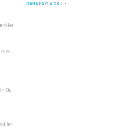
DAHA FAZLA OKU
erikler
 veya
ir. Bu
k
ntiler