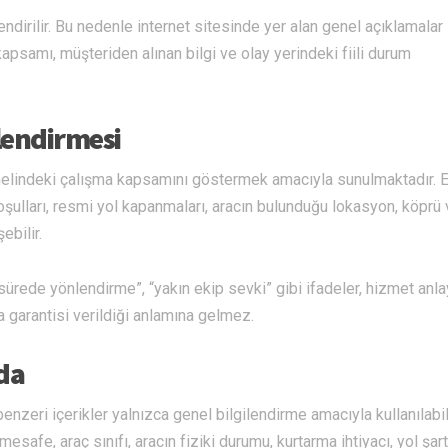
endirilir. Bu nedenle internet sitesinde yer alan genel açıklamalar 
 kapsamı, müşteriden alınan bilgi ve olay yerindeki fiili durum
lendirmesi
enelindeki çalışma kapsamını göstermek amacıyla sunulmaktadır. E
koşulları, resmi yol kapanmaları, aracın bulunduğu lokasyon, köprü
ebilir.
 sürede yönlendirme”, “yakın ekip sevki” gibi ifadeler, hizmet anla
a garantisi verildiği anlamına gelmez.
da
enzeri içerikler yalnızca genel bilgilendirme amacıyla kullanılabil
safe, araç sınıfı, aracın fiziki durumu, kurtarma ihtiyacı, yol şartl