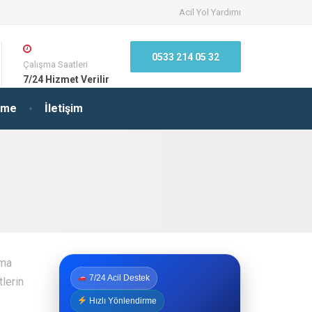
Acil Yol Yardımı
0533 214 05 32
Çalışma Saatleri
7/24 Hizmet Verilir
irme
İletişim
rma
7/24 Acil Destek
lerin
Hızlı Yönlendirme