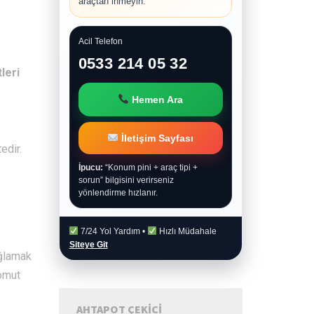
araçtan inmeyin.
Acil Telefon
0533 214 05 32
leri
Hemen Ara
İletişim Sayfası
edir.
İpucu:
“Konum pini + araç tipi +
sorun” bilgisini verirseniz
yönlendirme hızlanır.
7/24 Yol Yardım •
Hızlı Müdahale
Siteye Git
ağlamak
somut
AHTAPOT ÇEKICI