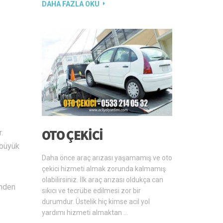
DAHA FAZLA OKU
OTO ÇEKICI
.
 büyük
Daha önce araç arızası yaşamamış ve oto
çekici hizmeti almak zorunda kalmamış
olabilirsiniz. İlk araç arızası oldukça can
enden
sıkıcı ve tecrübe edilmesi zor bir
durumdur. Üstelik hiç kimse acil yol
yardımı hizmeti almaktan …