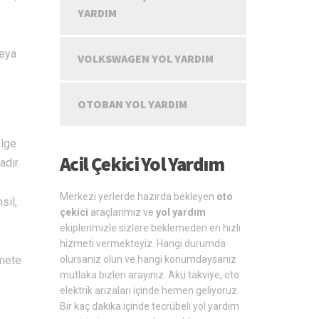
YARDIM
veya
VOLKSWAGEN YOL YARDIM
OTOBAN YOL YARDIM
ölge
Acil Çekici Yol Yardım
adır.
Merkezi yerlerde hazırda bekleyen
oto
sil,
çekici
araçlarımız ve
yol yardım
ekiplerimizle sizlere beklemeden en hızlı
hizmeti vermekteyiz. Hangi durumda
zmete
olursanız olun ve hangi konumdaysanız
mutlaka bizleri arayınız. Akü takviye, oto
elektrik arızaları içinde hemen geliyoruz.
Bir kaç dakika içinde tecrübeli yol yardım