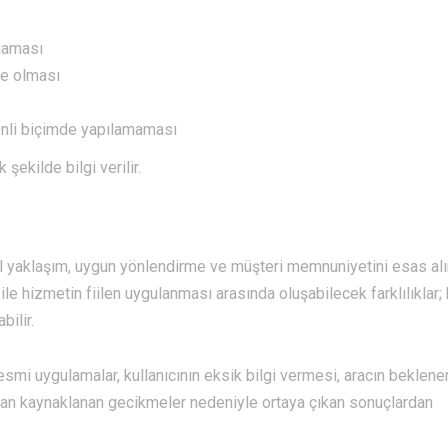
lmaması
de olması
enli biçimde yapılamaması
şekilde bilgi verilir.
l yaklaşım, uygun yönlendirme ve müşteri memnuniyetini esas alır
r ile hizmetin fiilen uygulanması arasında oluşabilecek farklılıklar;
bilir.
 resmi uygulamalar, kullanıcının eksik bilgi vermesi, aracın beklen
rdan kaynaklanan gecikmeler nedeniyle ortaya çıkan sonuçlardan