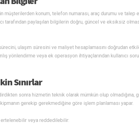
an Bilgiler
çin müşterilerden konum, telefon numarası, araç durumu ve talep 
lanıcı tarafından paylaşılan bilgilerin doğru, güncel ve eksiksiz olma
t sürecini, ulaşım süresini ve maliyet hesaplamasını doğrudan etkile
nlış yönlendirme veya ek operasyon ihtiyaçlarından kullanıcı sor
in Sınırlar
endirdikten sonra hizmetin teknik olarak mümkün olup olmadığına, g
kipmanın gerekip gerekmediğine göre işlem planlaması yapar.
rtelenebilir veya reddedilebilir: