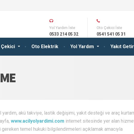
Yol Yardım İste
Oto Çekici İste
0533 214 05 32
0541 541 05 31
 Çekici
Oto Elektrik
Yol Yardım
Yakıt Get
RME
ol yardım, akü takviye, lastik değişimi, yakıt desteği ve araç kurta
sayfa,
www.acilyolyardimi.com
internet sitesinde yer alan hizmet
si gereken temel hukuki bilgilendirmeleri açıklamak amacıyla