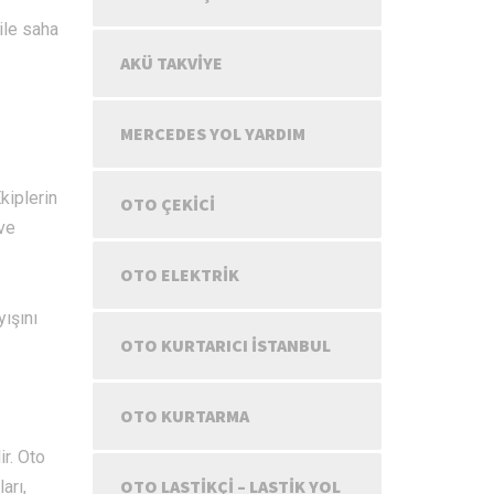
ile saha
AKÜ TAKVIYE
MERCEDES YOL YARDIM
kiplerin
OTO ÇEKICI
 ve
OTO ELEKTRIK
yışını
OTO KURTARICI İSTANBUL
OTO KURTARMA
ir. Oto
OTO LASTIKÇI – LASTIK YOL
arı,