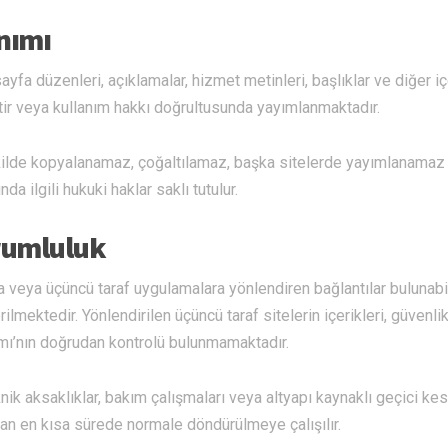
anımı
sayfa düzenleri, açıklamalar, hizmet metinleri, başlıklar ve diğer iç
ttir veya kullanım hakkı doğrultusunda yayımlanmaktadır.
şekilde kopyalanamaz, çoğaltılamaz, başka sitelerde yayımlanamaz
a ilgili hukuki haklar saklı tutulur.
orumluluk
 veya üçüncü taraf uygulamalara yönlendiren bağlantılar bulunabil
lmektedir. Yönlendirilen üçüncü taraf sitelerin içerikleri, güvenli
dımı’nın doğrudan kontrolü bulunmamaktadır.
k aksaklıklar, bakım çalışmaları veya altyapı kaynaklı geçici kesi
an en kısa sürede normale döndürülmeye çalışılır.