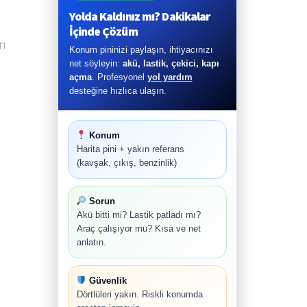
Yolda Kaldınız mı? Dakikalar
İçinde Çözüm
rı
Konum pininizi paylaşın, ihtiyacınızı
net söyleyin:
akü, lastik, çekici, kapı
açma
. Profesyonel
yol yardım
desteğine hızlıca ulaşın.
Konum
Harita pini + yakın referans
(kavşak, çıkış, benzinlik)
Sorun
Akü bitti mi? Lastik patladı mı?
Araç çalışıyor mu? Kısa ve net
anlatın.
Güvenlik
Dörtlüleri yakın. Riskli konumda