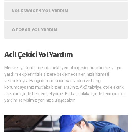
VOLKSWAGEN YOL YARDIM
OTOBAN YOL YARDIM
Acil Çekici Yol Yardım
Merkezi yerlerde hazırda bekleyen
oto çekici
araçlarımız ve
yol
yardım
ekiplerimizle sizlere beklemeden en hızlı hizmeti
vermekteyiz. Hangi durumda olursanız olun ve hangi
konumdaysanız mutlaka bizleri arayınız. Akü takviye, oto elektrik
arızaları içinde hemen geliyoruz. Bir kaç dakika içinde tecrübeli yol
yardım servisimiz yanınıza ulaşacaktır.