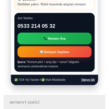
Dörtlüleri yakın. Riskli konumda araçtan inmeyin.
Acil Telefon
0533 214 05 32
Hemen Ara
İletişim Sayfası
İpucu:
“Konum pini + araç tipi + sorun” bilgisini
verirseniz yönlendirme hızlanır.
7/24 Yol Yardım •
Hızlı Müdahale
Siteye Git
AHTAPOT ÇEKICI