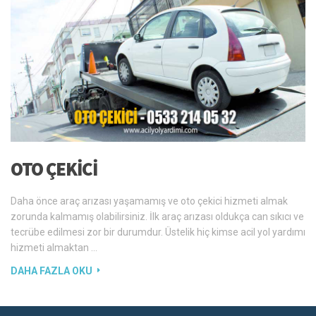
OTO ÇEKICI
Daha önce araç arızası yaşamamış ve oto çekici hizmeti almak
zorunda kalmamış olabilirsiniz. İlk araç arızası oldukça can sıkıcı ve
tecrübe edilmesi zor bir durumdur. Üstelik hiç kimse acil yol yardımı
hizmeti almaktan …
DAHA FAZLA OKU