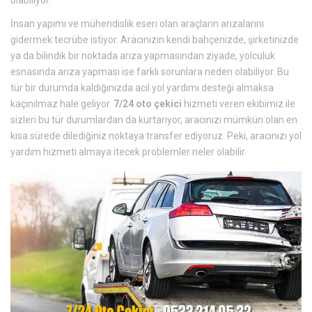
olabiliyor.
İnsan yapımı ve mühendislik eseri olan araçların arızalarını
gidermek tecrübe istiyor. Aracınızın kendi bahçenizde, şirketinizde
ya da bilindik bir noktada arıza yapmasından ziyade, yolculuk
esnasında arıza yapması ise farklı sorunlara neden olabiliyor. Bu
tür bir durumda kaldığınızda acil yol yardımı desteği almaksa
kaçınılmaz hale geliyor.
7/24 oto çekici
hizmeti veren ekibimiz ile
sizleri bu tür durumlardan da kurtarıyor, aracınızı mümkün olan en
kısa sürede dilediğiniz noktaya transfer ediyoruz. Peki, aracınızı yol
yardım hizmeti almaya itecek problemler neler olabilir.