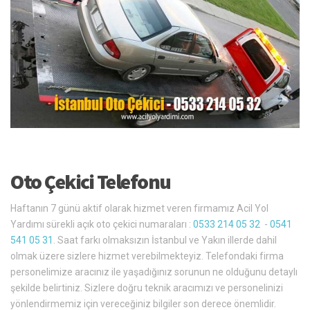
Oto Çekici Telefonu
Haftanın 7 günü aktif olarak hizmet veren firmamız Acil Yol
Yardımı sürekli açık oto çekici numaraları :
0533 214 05 32
-
0541
541 05 31
. Saat farkı olmaksızın İstanbul ve Yakın illerde dahil
olmak üzere sizlere hizmet verebilmekteyiz. Telefondaki firma
personelimize aracınız ile yaşadığınız sorunun ne olduğunu detaylı
şekilde belirtiniz. Sizlere doğru teknik aracımızı ve personelinizi
yönlendirmemiz için vereceğiniz bilgiler son derece önemlidir.