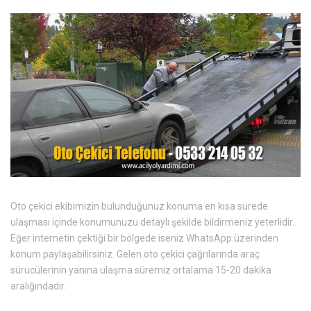
Oto çekici ekibimizin bulunduğunuz konuma en kısa sürede
ulaşması içinde konumunuzu detaylı şekilde bildirmeniz yeterlidir.
Eğer internetin çektiği bir bölgede iseniz WhatsApp üzerinden
konum paylaşabilirsiniz. Gelen oto çekici çağrılarında araç
sürücülerinin yanına ulaşma süremiz ortalama 15-20 dakika
aralığındadır.