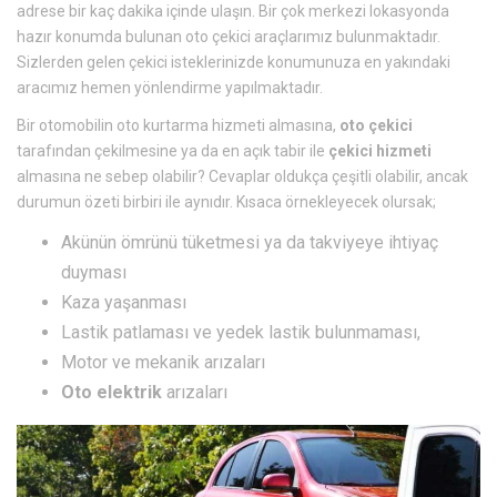
adrese bir kaç dakika içinde ulaşın. Bir çok merkezi lokasyonda
hazır konumda bulunan oto çekici araçlarımız bulunmaktadır.
Sizlerden gelen çekici isteklerinizde konumunuza en yakındaki
aracımız hemen yönlendirme yapılmaktadır.
Bir otomobilin oto kurtarma hizmeti almasına,
oto çekici
tarafından çekilmesine ya da en açık tabir ile
çekici hizmeti
almasına ne sebep olabilir? Cevaplar oldukça çeşitli olabilir, ancak
durumun özeti birbiri ile aynıdır. Kısaca örnekleyecek olursak;
Akünün ömrünü tüketmesi ya da takviyeye ihtiyaç
duyması
Kaza yaşanması
Lastik patlaması ve yedek lastik bulunmaması,
Motor ve mekanik arızaları
Oto
elektrik
arızaları