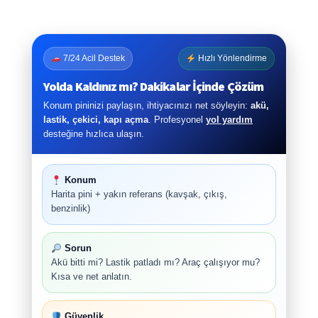
7/24 Acil Destek
Hızlı Yönlendirme
Yolda Kaldınız mı? Dakikalar İçinde Çözüm
Konum pininizi paylaşın, ihtiyacınızı net söyleyin:
akü,
lastik, çekici, kapı açma
. Profesyonel
yol yardım
desteğine hızlıca ulaşın.
Konum
Harita pini + yakın referans (kavşak, çıkış,
benzinlik)
Sorun
Akü bitti mi? Lastik patladı mı? Araç çalışıyor mu?
Kısa ve net anlatın.
Güvenlik