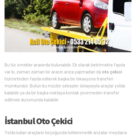
Bu tür örnekler arasında bulunabilir. Ek olarak belirtmekte fayda
var ki, zaman zaman bir aracın arıza yapmadan da
oto çekici
hizmetinden fayda edilerek başka bir lokasyona transferi
mümkündür. Bütün bu mücbir sebepler dolayısıyla araçlar yolda
kalabilir ya da bir başka noktaya kontak çevirmeden transfer
edilmek durumunda kalabilir.
İstanbul Oto Çekici
Yolda kalan araçların birçoğunda beklenmedik arızalar meydana