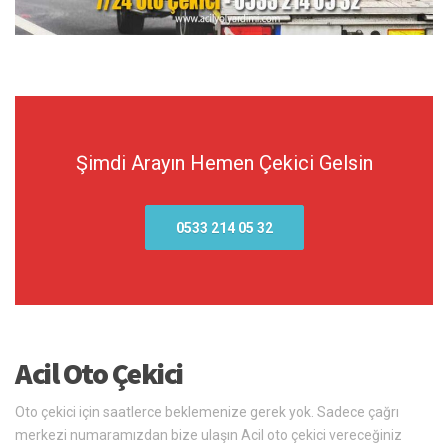
Şimdi Arayın Hemen Çekici Gelsin
0533 214 05 32
Acil Oto Çekici
Oto çekici için saatlerce beklemenize gerek yok. Sadece çağrı
merkezi numaramızdan bize ulaşın Acil oto çekici vereceğiniz