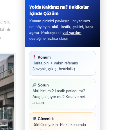
Yolda Kaldınız mı? Dakikalar
İçinde Çözüm
Konum pininizi paylaşın, ihtiyacınızı
ha sık
net söyleyin:
akü, lastik, çekici, kapı
dahale
açma
. Profesyonel
yol yardım
k
desteğine hızlıca ulaşın.
Konum
Harita pini + yakın referans
(kavşak, çıkış, benzinlik)
Sorun
Akü bitti mi? Lastik patladı mı?
Araç çalışıyor mu? Kısa ve net
anlatın.
Güvenlik
Dörtlüleri yakın. Riskli konumda