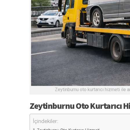
Zeytinburnu oto kurtarıcı hizmeti ile 
Zeytinburnu Oto Kurtarıcı H
İçindekiler: