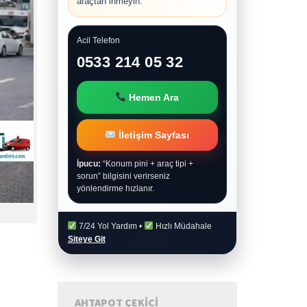
araçtan inmeyin.
Acil Telefon
0533 214 05 32
Hemen Ara
İletişim Sayfası
İpucu:
“Konum pini + araç tipi +
sorun” bilgisini verirseniz
yönlendirme hızlanır.
7/24 Yol Yardım •
Hızlı Müdahale
Siteye Git
AHTAPOT ÇEKICI