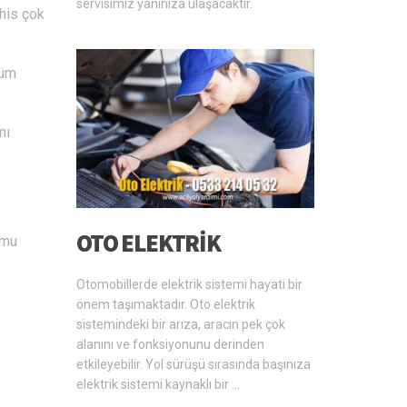
servisimiz yanınıza ulaşacaktır.
şhis çok
züm
mı
OTO ELEKTRIK
umu
Otomobillerde elektrik sistemi hayati bir
önem taşımaktadır. Oto elektrik
sistemindeki bir arıza, aracın pek çok
alanını ve fonksiyonunu derinden
etkileyebilir. Yol sürüşü sırasında başınıza
elektrik sistemi kaynaklı bir …