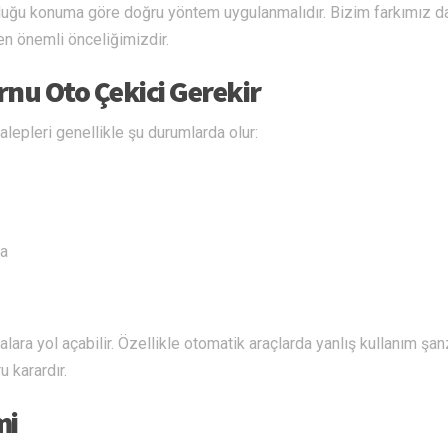
nduğu konuma göre doğru yöntem uygulanmalıdır. Bizim farkımız d
en önemli önceliğimizdir.
nu Oto Çekici Gerekir
alepleri genellikle şu durumlarda olur:
sa
lara yol açabilir. Özellikle otomatik araçlarda yanlış kullanım şa
 karardır.
mi