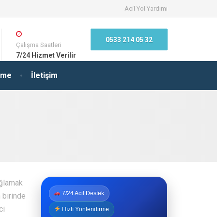
Acil Yol Yardımı
0533 214 05 32
Çalışma Saatleri
7/24 Hizmet Verilir
irme
İletişim
ağlamak
7/24 Acil Destek
 birinde
ci
Hızlı Yönlendirme