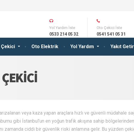
Yol Yardım İste
Oto Çekici İste
0533 214 05 32
0541 541 05 31
 Çekici
Oto Elektrik
Yol Yardım
Yakıt Get
ÇEKICI
 arızalanan veya kaza yapan araçlara hızlı ve güvenli müdahale s
burnu gibi İstanbul’un en yoğun trafik akışına sahip bölgelerinden
ı zamanda ciddi bir güvenlik riski anlamına gelir. Bu yüzden çeki