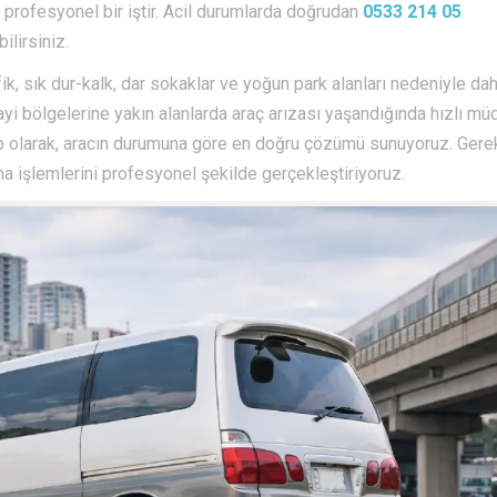
ı profesyonel bir iştir. Acil durumlarda doğrudan
0533 214 05
ilirsiniz.
fik, sık dur-kalk, dar sokaklar ve yoğun park alanları nedeniyle da
anayi bölgelerine yakın alanlarda araç arızası yaşandığında hızlı mü
 ekip olarak, aracın durumuna göre en doğru çözümü sunuyoruz. Gere
a işlemlerini profesyonel şekilde gerçekleştiriyoruz.