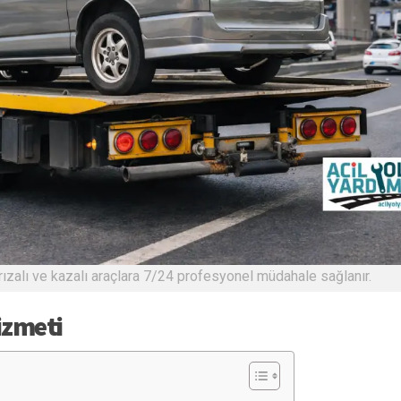
arızalı ve kazalı araçlara 7/24 profesyonel müdahale sağlanır.
izmeti