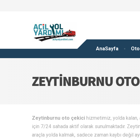
AnaSayfa
Oto
ZEYTINBURNU OTO 
Zeytinburnu oto çekici
hizmetimiz, yolda kalan,
için 7/24 sahada aktif olarak sunulmaktadır. Zeytin
araçla yolda kalmak, sadece zaman kaybı değil ayn