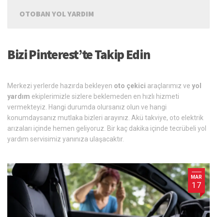
OTOBAN YOL YARDIM
Bizi Pinterest’te Takip Edin
Merkezi yerlerde hazırda bekleyen
oto çekici
araçlarımız ve
yol
yardım
ekiplerimizle sizlere beklemeden en hızlı hizmeti
vermekteyiz. Hangi durumda olursanız olun ve hangi
konumdaysanız mutlaka bizleri arayınız. Akü takviye, oto elektrik
arızaları içinde hemen geliyoruz. Bir kaç dakika içinde tecrübeli yol
yardım servisimiz yanınıza ulaşacaktır.
MAR
17