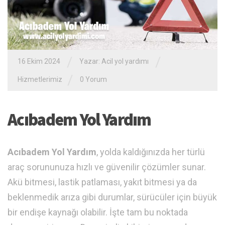
/
/
16 Ekim 2024
Yazar:
Acil yol yardımı
/
Hizmetlerimiz
0 Yorum
Acıbadem Yol Yardım
Acıbadem Yol Yardım
, yolda kaldığınızda her türlü
araç sorununuza hızlı ve güvenilir çözümler sunar.
Akü bitmesi, lastik patlaması, yakıt bitmesi ya da
beklenmedik arıza gibi durumlar, sürücüler için büyük
bir endişe kaynağı olabilir. İşte tam bu noktada