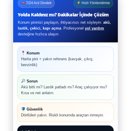
7/24 Acil Destek
Hızlı Yönlendirme
Yolda Kaldınız mı? Dakikalar İçinde Çözüm
Konum pininizi paylaşın, ihtiyacınızı net söyleyin:
akü,
lastik, çekici, kapı açma
. Profesyonel
yol yardım
desteğine hızlıca ulaşın.
Konum
Harita pini + yakın referans (kavşak, çıkış,
benzinlik)
Sorun
Akü bitti mi? Lastik patladı mı? Araç çalışıyor mu?
Kısa ve net anlatın.
Güvenlik
Dörtlüleri yakın. Riskli konumda araçtan inmeyin.