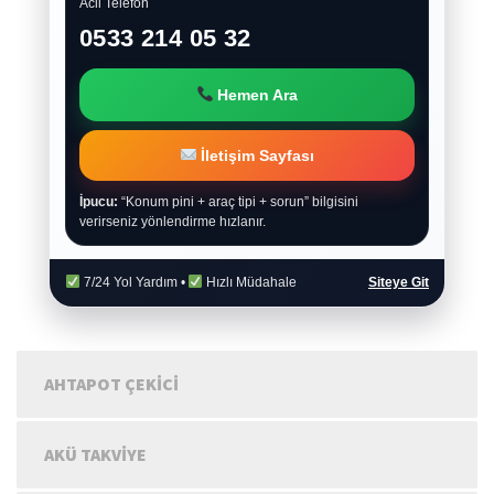
Acil Telefon
0533 214 05 32
Hemen Ara
İletişim Sayfası
İpucu:
“Konum pini + araç tipi + sorun” bilgisini
verirseniz yönlendirme hızlanır.
7/24 Yol Yardım •
Hızlı Müdahale
Siteye Git
AHTAPOT ÇEKICI
AKÜ TAKVIYE