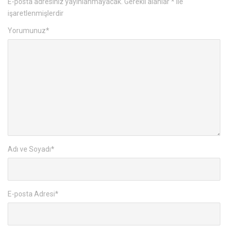
E-posta adresiniz yayınlanmayacak.
Gerekli alanlar
*
ile
işaretlenmişlerdir
Yorumunuz
*
Adı ve Soyadı
*
E-posta Adresi
*