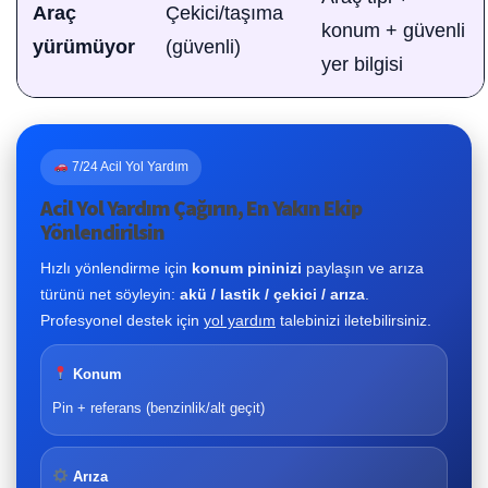
Araç
Çekici/taşıma
konum + güvenli
yürümüyor
(güvenli)
yer bilgisi
7/24 Acil Yol Yardım
Acil Yol Yardım Çağırın, En Yakın Ekip
Yönlendirilsin
Hızlı yönlendirme için
konum pininizi
paylaşın ve arıza
türünü net söyleyin:
akü / lastik / çekici / arıza
.
Profesyonel destek için
yol yardım
talebinizi iletebilirsiniz.
Konum
Pin + referans (benzinlik/alt geçit)
Arıza