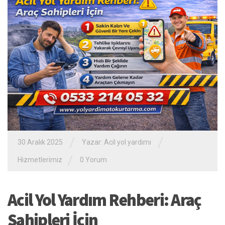
/
/
30 Aralık 2025
Yazar:
Acil yol yardımı
/
Hizmetlerimiz
0 Yorum
Acil Yol Yardım Rehberi: Araç
Sahipleri İçin