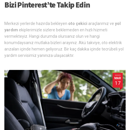
Bizi Pinterest’te Takip Edin
Merkezi yerlerde hazırda bekleyen
oto çekici
araçlarımız ve
yol
yardım
ekiplerimizle sizlere beklemeden en hızlı hizmeti
vermekteyiz. Hangi durumda olursanız olun ve hangi
konumdaysanız mutlaka bizleri arayınız. Akü takviye, oto elektrik
arızaları içinde hemen geliyoruz. Bir kaç dakika içinde tecrübeli yol
yardım servisimiz yanınıza ulaşacaktır.
MAR
17