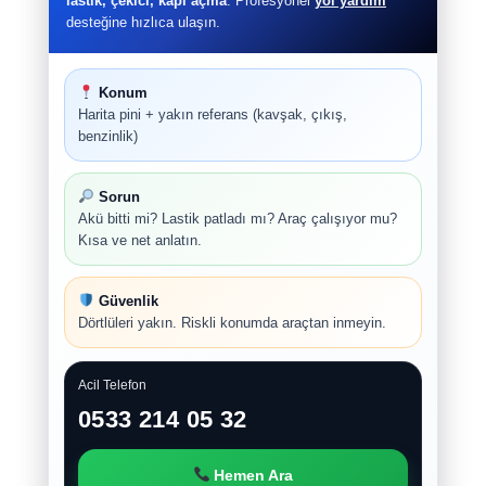
lastik, çekici, kapı açma
. Profesyonel
yol yardım
desteğine hızlıca ulaşın.
Konum
Harita pini + yakın referans (kavşak, çıkış,
benzinlik)
Sorun
Akü bitti mi? Lastik patladı mı? Araç çalışıyor mu?
Kısa ve net anlatın.
Güvenlik
Dörtlüleri yakın. Riskli konumda araçtan inmeyin.
Acil Telefon
0533 214 05 32
Hemen Ara