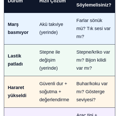
Durum
Hızlı Çözüm
Söylemelisiniz?
Farlar sönük
Marş
Akü takviye
mü? Tık sesi var
basmıyor
(yerinde)
mı?
Stepne ile
Stepne/kriko var
Lastik
değişim
mı? Bijon kilidi
patladı
(yerinde)
var mı?
Güvenli dur +
Buhar/koku var
Hararet
soğutma +
mı? Gösterge
yükseldi
değerlendirme
seviyesi?
Araç tipi +