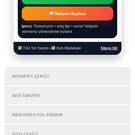
İletişim Sayfası
İpucu:
“Konum pini + araç tipi + sorun” bilgisini
verirseniz yönlendirme hızlanır.
7/24 Yol Yardım •
Hızlı Müdahale
Siteye Git
AHTAPOT ÇEKICI
AKÜ TAKVIYE
MERCEDES YOL YARDIM
OTO ÇEKICI