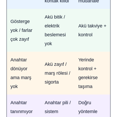
kontak kilidi
müdahale
Akü bitik /
Gösterge
elektrik
Akü takviye +
yok / farlar
beslemesi
kontrol
çok zayıf
yok
Anahtar
Yerinde
Akü zayıf /
dönüyor
kontrol +
marş rölesi /
ama marş
gerekirse
sigorta
yok
taşıma
Anahtar
Anahtar pili /
Doğru
tanınmıyor
sistem
yöntemle