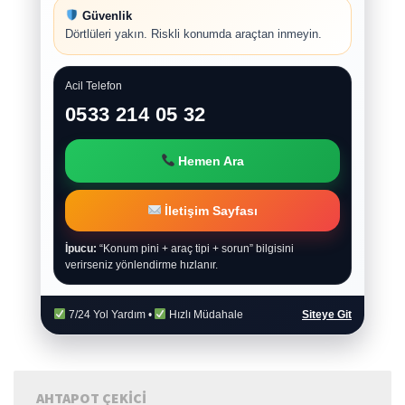
Güvenlik
Dörtlüleri yakın. Riskli konumda araçtan inmeyin.
Acil Telefon
0533 214 05 32
Hemen Ara
İletişim Sayfası
İpucu:
“Konum pini + araç tipi + sorun” bilgisini
verirseniz yönlendirme hızlanır.
7/24 Yol Yardım •
Hızlı Müdahale
Siteye Git
AHTAPOT ÇEKICI