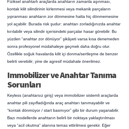
Fiziksel anahtarlı araçlarda anahtarın zamanla aşınması,
kontak kilit silindirinin kirlenmesi veya mekanik parçaların
yıpranması anahtarın zor dönmesine hatta hiç dönmemesine
yol açabilir. Burada risk şudur: anahtarı zorladığınızda anahtar
kırılabilir veya silindir içerisindeki parçalar hasar görebilir. Bu
yüzden “anahtar zor dönüyor” şikâyeti varsa kısa denemeden
sonra profesyonel müdahaleye geçmek daha doğru olur.
Özellikle soğuk havalarda kilit içi donma/sertleşme de benzer
belirti verebilir; yine de agresif müdahale önerilmez.
Immobilizer ve Anahtar Tanıma
Sorunları
Keyless (anahtarsız giriş) veya immobilizer sistemli araçlarda
anahtar pili zayıfladığında araç anahtarı tanımayabilir ve
“kontak dönmüyor / start basmıyor” gibi bir durum yaşanabilir.
Bazı modellerde anahtarın belirli bir noktaya yaklaştırılması
veya “acil okutma” alanına temas ettirilmesi gerekir. Eğer