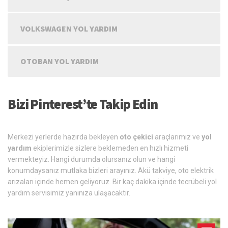
VOLKSWAGEN YOL YARDIM
OTOBAN YOL YARDIM
Bizi Pinterest’te Takip Edin
Merkezi yerlerde hazırda bekleyen
oto çekici
araçlarımız ve
yol
yardım
ekiplerimizle sizlere beklemeden en hızlı hizmeti
vermekteyiz. Hangi durumda olursanız olun ve hangi
konumdaysanız mutlaka bizleri arayınız. Akü takviye, oto elektrik
arızaları içinde hemen geliyoruz. Bir kaç dakika içinde tecrübeli yol
yardım servisimiz yanınıza ulaşacaktır.