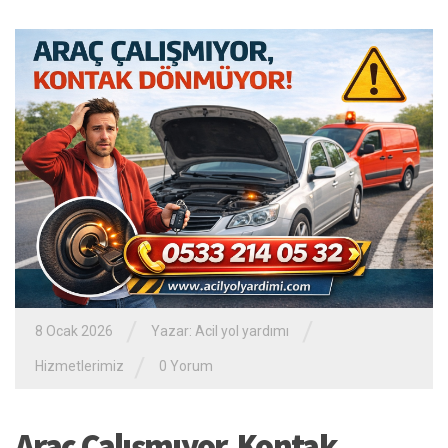
/
/
8 Ocak 2026
Yazar:
Acil yol yardımı
/
Hizmetlerimiz
0 Yorum
Araç Çalışmıyor, Kontak