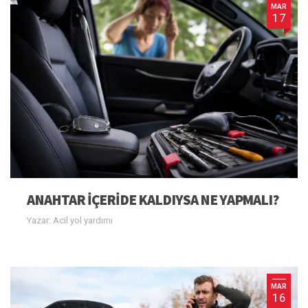
MAR
17
ANAHTAR IÇERIDE KALDIYSA NE YAPMALI?
Yazar: Acil yol yardımı
MAR
16