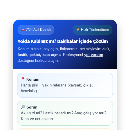
7/24 Acil Destek
Hızlı Yönlendirme
Yolda Kaldınız mı? Dakikalar İçinde Çözüm
Konum pininizi paylaşın, ihtiyacınızı net söyleyin:
akü,
lastik, çekici, kapı açma
. Profesyonel
yol yardım
desteğine hızlıca ulaşın.
Konum
Harita pini + yakın referans (kavşak, çıkış,
benzinlik)
Sorun
Akü bitti mi? Lastik patladı mı? Araç çalışıyor mu?
Kısa ve net anlatın.