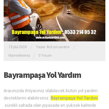
/
/
7 Eylül 2024
Yazar:
Acil yol yardımı
/
Hizmetlerimiz
0 Yorum
Bayrampaşa Yol Yardım
Aracınızda ihtiyacınız olabilecek bütün yol yardım
desteklerini alabilirsiniz.
Bayrampaşa Yol Yardım
sürekli sahada olan piyasada en yüksek kalitede