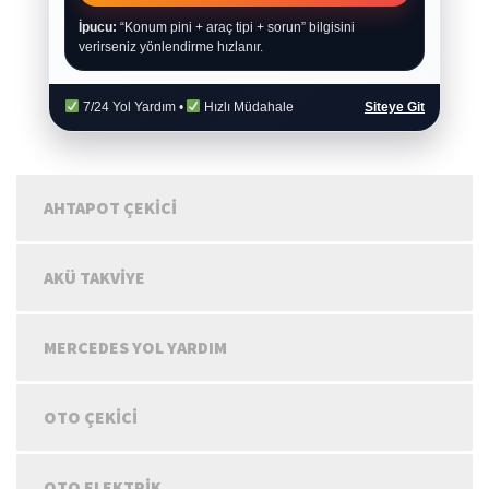
İpucu:
“Konum pini + araç tipi + sorun” bilgisini
verirseniz yönlendirme hızlanır.
7/24 Yol Yardım •
Hızlı Müdahale
Siteye Git
AHTAPOT ÇEKICI
AKÜ TAKVIYE
MERCEDES YOL YARDIM
OTO ÇEKICI
OTO ELEKTRIK