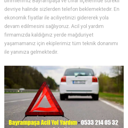
birimlerimiz Bayrampaşa ve civar ilçelerinde sürekli
devriye halinde sizlerden telefon beklemektedir. En
ekonomik fiyatlar ile aciliyetinizi gidererek yola
devam edilmesini sağlıyoruz. Acil yol yardım
firmamızda kaldığınız yerde mağduriyet
yaşamamanız için ekiplerimiz tüm teknik donanımı
ile yanınıza gelmektedir.