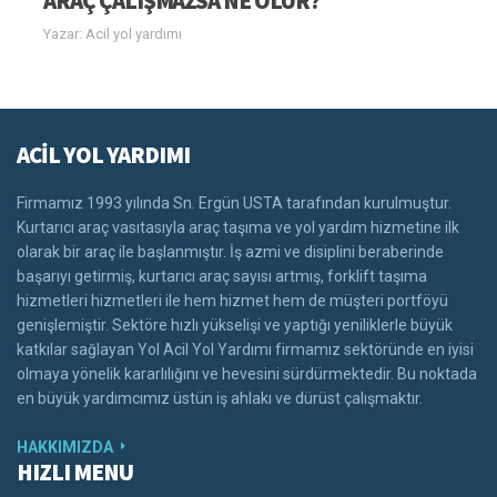
ARAÇ ÇALIŞMAZSA NE OLUR?
Yazar: Acil yol yardımı
ACİL YOL YARDIMI
Firmamız 1993 yılında Sn. Ergün USTA tarafından kurulmuştur.
Kurtarıcı araç vasıtasıyla araç taşıma ve yol yardım hizmetine ilk
olarak bir araç ile başlanmıştır. İş azmi ve disiplini beraberinde
başarıyı getirmiş, kurtarıcı araç sayısı artmış, forklift taşıma
hizmetleri hizmetleri ile hem hizmet hem de müşteri portföyü
genişlemiştir. Sektöre hızlı yükselişi ve yaptığı yeniliklerle büyük
katkılar sağlayan Yol Acil Yol Yardımı firmamız sektöründe en iyisi
olmaya yönelik kararlılığını ve hevesini sürdürmektedir. Bu noktada
en büyük yardımcımız üstün iş ahlakı ve dürüst çalışmaktır.
HAKKIMIZDA
HIZLI MENU