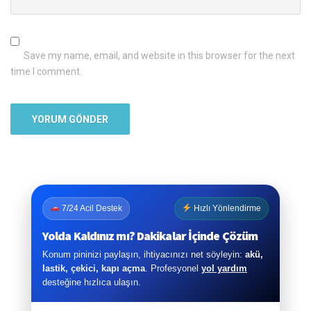
Save my name, email, and website in this browser for the next
time I comment.
7/24 Acil Destek
Hızlı Yönlendirme
Yolda Kaldınız mı? Dakikalar İçinde Çözüm
Konum pininizi paylaşın, ihtiyacınızı net söyleyin:
akü,
lastik, çekici, kapı açma
. Profesyonel
yol yardım
desteğine hızlıca ulaşın.