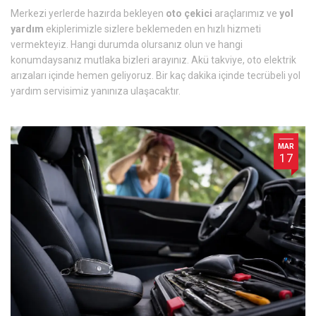
Merkezi yerlerde hazırda bekleyen
oto çekici
araçlarımız ve
yol
yardım
ekiplerimizle sizlere beklemeden en hızlı hizmeti
vermekteyiz. Hangi durumda olursanız olun ve hangi
konumdaysanız mutlaka bizleri arayınız. Akü takviye, oto elektrik
arızaları içinde hemen geliyoruz. Bir kaç dakika içinde tecrübeli yol
yardım servisimiz yanınıza ulaşacaktır.
MAR
17