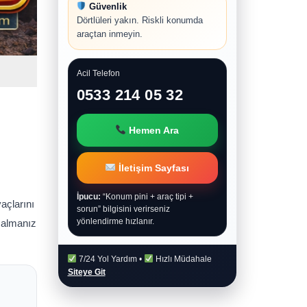
Güvenlik
Dörtlüleri yakın. Riskli konumda
araçtan inmeyin.
Acil Telefon
0533 214 05 32
Hemen Ara
İletişim Sayfası
İpucu:
“Konum pini + araç tipi +
açlarını
sorun” bilgisini verirseniz
yönlendirme hızlanır.
k almanız
7/24 Yol Yardım •
Hızlı Müdahale
Siteye Git