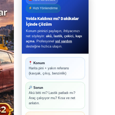
Hızlı Yönlendirme
Yolda Kaldınız mı? Dakikalar
İçinde Çözüm
Konum pininizi paylaşın, ihtiyacınızı
net söyleyin:
akü, lastik, çekici, kapı
açma
. Profesyonel
yol yardım
desteğine hızlıca ulaşın.
Konum
Harita pini + yakın referans
(kavşak, çıkış, benzinlik)
Sorun
Akü bitti mi? Lastik patladı mı?
Araç çalışıyor mu? Kısa ve net
anlatın.