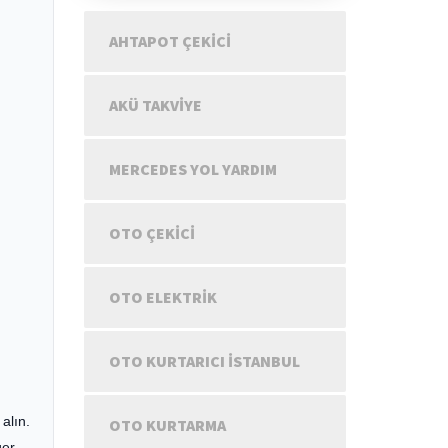
AHTAPOT ÇEKICI
AKÜ TAKVIYE
MERCEDES YOL YARDIM
OTO ÇEKICI
OTO ELEKTRIK
OTO KURTARICI İSTANBUL
alın.
OTO KURTARMA
ğer