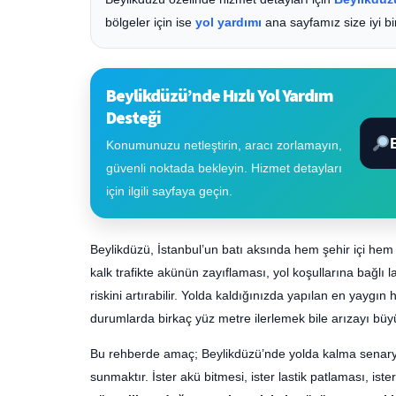
bölgeler için ise
yol yardımı
ana sayfamız size iyi bi
Beylikdüzü’nde Hızlı Yol Yardım
Desteği
Konumunuzu netleştirin, aracı zorlamayın,
güvenli noktada bekleyin. Hizmet detayları
için ilgili sayfaya geçin.
Beylikdüzü, İstanbul’un batı aksında hem şehir içi hem 
kalk trafikte akünün zayıflaması, yol koşullarına bağlı 
riskini artırabilir. Yolda kaldığınızda yapılan en yaygı
durumlarda birkaç yüz metre ilerlemek bile arızayı büyüt
Bu rehberde amaç; Beylikdüzü’nde yolda kalma senaryola
sunmaktır. İster akü bitmesi, ister lastik patlaması, is