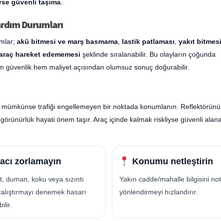
rse güvenli taşıma
.
Yardım Durumları
umlar;
akü bitmesi ve marş basmama
,
lastik patlaması
,
yakıt bitmes
 araç hareket edememesi
şeklinde sıralanabilir. Bu olayların çoğunda
em güvenlik hem maliyet açısından olumsuz sonuç doğurabilir.
n ve mümkünse trafiği engellemeyen bir noktada konumlanın. Reflektörün
görünürlük hayati önem taşır. Araç içinde kalmak riskliyse güvenli alan
acı zorlamayın
Konumu netleştirin
t, duman, koku veya sızıntı
Yakın cadde/mahalle bilgisini not
çalıştırmayı denemek hasarı
yönlendirmeyi hızlandırır.
ilir.