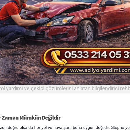
ol yardımı ve çekici çözümlerini anlatan bilgilendirici reh
Her Zaman Mümkün Değildir
zen doğru olsa da her yol ve hava şartı buna uygun değildir. Stepne yo