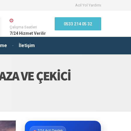
Acil Yol Yardımı
0533 214 05 32
Çalışma Saatleri
7/24 Hizmet Verilir
irme
İletişim
AZA VE ÇEKICI
7/24 Acil Destek