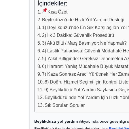
İçindekiler:
Kısa Özet
Beylikdüzü’nde Hızlı Yol Yardım Desteği
1) Beylikdüzü’nde En Sık Karşılaşılan Yol
2) İlk 3 Dakika: Güvenlik Prosedürü
3) Akü Bitti / Marş Basmıyor: Ne Yapmalı?
4) Lastik Patladıysa: Güvenli Müdahale 
5) Yakıt Bittiğinde: Gereksiz Denemeleri Az
6) Hararet: Yanlış Müdahale Büyük Masraf 
7) Kaza Sonrası: Aracı Yürütmek Her Zam
8) Doğru Hizmet Seçimi İçin Kontrol Liste
9) Beylikdüzü Yol Yardım Sayfasına Geçi
Beylikdüzü’nde Yol Yardım İçin Hızlı Yön
Sık Sorulan Sorular
Beylikdüzü yol yardım
ihtiyacında önce güvenliği 
Beylikdüzü özelinde hizmet detayları için
Beylikdüz