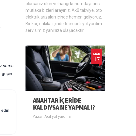
olursanız olun ve hangi konumdaysanız
mutlaka bizleri arayınız. Akü takviye, oto
elektrik arızaları içinde hemen geliyoruz.
Bir kaç dakika içinde tecrübeli yol yardım
i
,
servisimiz yanınıza ulaşacaktır.
MAR
17
üz varsa
a geçin
ANAHTAR IÇERIDE
KALDIYSA NE YAPMALI?
 edin;
Yazar: Acil yol yardımı