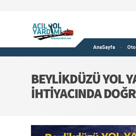
AnaSayfa
Oto
BEYLIKDÜZÜ YOL YA
İHTIYACINDA DOĞ