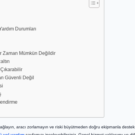
 Yardım Durumları
Her Zaman Mümkün Değildir
altın
Çıkarabilir
an Güvenli Değil
si
ş
lendirme
sağlayın, aracı zorlamayın ve riski büyütmeden doğru ekipmanla destek 
ü yol yardım
sayfamızı inceleyebilirsiniz. Genel hizmet yaklaşımı ve di