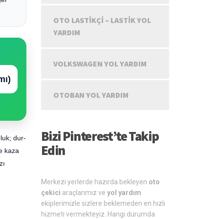
OTO LASTIKÇI – LASTIK YOL
YARDIM
VOLKSWAGEN YOL YARDIM
mı)
OTOBAN YOL YARDIM
Bizi Pinterest’te Takip
luk; dur-
Edin
de kaza
zı
Merkezi yerlerde hazırda bekleyen
oto
çekici
araçlarımız ve
yol yardım
ekiplerimizle sizlere beklemeden en hızlı
hizmeti vermekteyiz. Hangi durumda