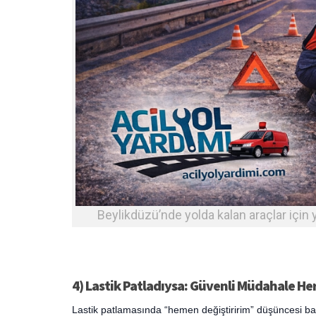
Beylikdüzü’nde yolda kalan araçlar için y
4) Lastik Patladıysa: Güvenli Müdahale 
Lastik patlamasında “hemen değiştiririm” düşüncesi ba