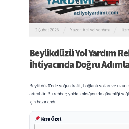
/
/
2 Şubat 2026
Yazar:
Acil yol yardımı
Hizm
Beylikdüzü Yol Yardım Reh
İhtiyacında Doğru Adıml
Beylikdüzü’nde yoğun trafik, bağlantı yolları ve uzun 
artırabilir. Bu rehber; yolda kaldığınızda güvenliği 
için hazırlandı.
Kısa Özet