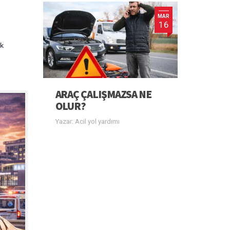
MAR
16
ek
ARAÇ ÇALIŞMAZSA NE
OLUR?
Yazar: Acil yol yardımı