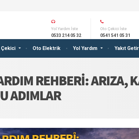
Yol Yardım İste
Oto Çekici İste
0533 214 05 32
0541 541 05 31
 Çekici
Oto Elektrik
Yol Yardım
Yakıt Get
RDIM REHBERI: ARIZA, K
RU ADIMLAR