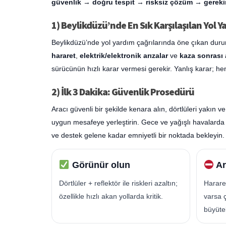
güvenlik
→
doğru tespit
→
risksiz çözüm
→
gereki
1) Beylikdüzü’nde En Sık Karşılaşılan Yol 
Beylikdüzü’nde yol yardım çağrılarında öne çıkan dur
hararet
,
elektrik/elektronik arızalar
ve
kaza sonrası
sürücünün hızlı karar vermesi gerekir. Yanlış karar; h
2) İlk 3 Dakika: Güvenlik Prosedürü
Aracı güvenli bir şekilde kenara alın, dörtlüleri yakı
uygun mesafeye yerleştirin. Gece ve yağışlı havalarda 
ve destek gelene kadar emniyetli bir noktada bekleyin.
Görünür olun
Ar
Dörtlüler + reflektör ile riskleri azaltın;
Harare
özellikle hızlı akan yollarda kritik.
varsa 
büyüteb