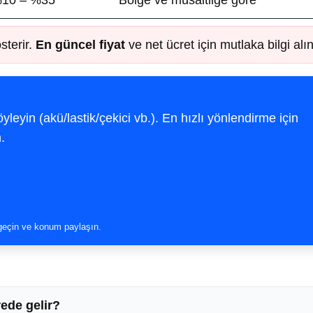
sterir.
En güncel fiyat
ve net ücret için mutlaka bilgi alın
leyin (akü/lastik/çekici vb.). En hızlı yönlendirme için
.
 geçin ve konum paylaşın.
ede gelir?