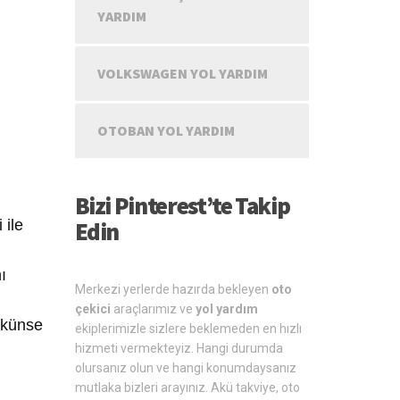
YARDIM
VOLKSWAGEN YOL YARDIM
OTOBAN YOL YARDIM
Bizi Pinterest’te Takip
 ile
Edin
ı
Merkezi yerlerde hazırda bekleyen
oto
çekici
araçlarımız ve
yol yardım
mkünse
ekiplerimizle sizlere beklemeden en hızlı
hizmeti vermekteyiz. Hangi durumda
olursanız olun ve hangi konumdaysanız
mutlaka bizleri arayınız. Akü takviye, oto