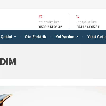
Yol Yardım İste
Oto Çekici İste
0533 214 05 32
0541 541 05 31
 Çekici
Oto Elektrik
Yol Yardım
Yakıt Get
RDIM