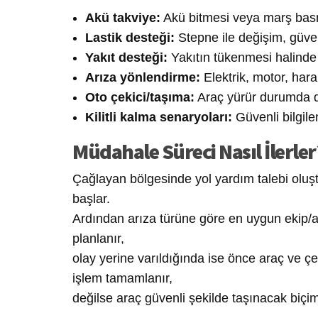
Akü takviye:
Akü bitmesi veya marş bas
Lastik desteği:
Stepne ile değişim, güve
Yakıt desteği:
Yakıtın tükenmesi halinde
Arıza yönlendirme:
Elektrik, motor, hara
Oto çekici/taşıma:
Araç yürür durumda de
Kilitli kalma senaryoları:
Güvenli bilgil
Müdahale Süreci Nasıl İlerler
Çağlayan bölgesinde yol yardım talebi oluş
başlar.
Ardından arıza türüne göre en uygun ekip/ar
planlanır,
olay yerine varıldığında ise önce araç ve
işlem tamamlanır,
değilse araç güvenli şekilde taşınacak biçim