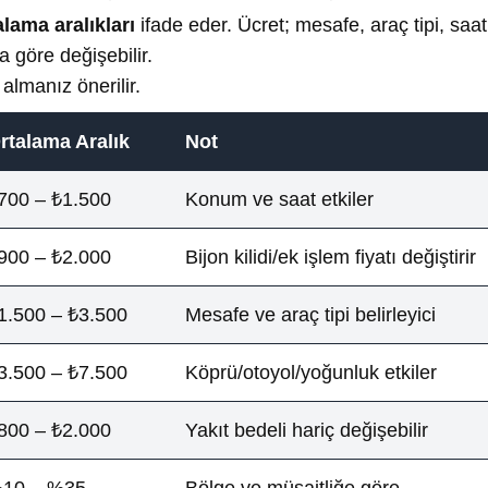
alama aralıkları
ifade eder. Ücret; mesafe, araç tipi, saat 
 göre değişebilir.
 almanız önerilir.
rtalama Aralık
Not
700 – ₺1.500
Konum ve saat etkiler
900 – ₺2.000
Bijon kilidi/ek işlem fiyatı değiştirir
1.500 – ₺3.500
Mesafe ve araç tipi belirleyici
3.500 – ₺7.500
Köprü/otoyol/yoğunluk etkiler
800 – ₺2.000
Yakıt bedeli hariç değişebilir
10 – %35
Bölge ve müsaitliğe göre