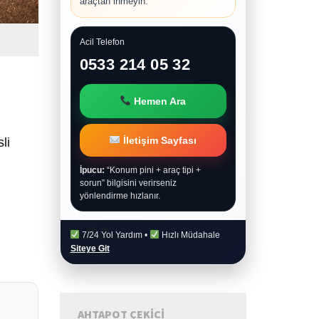
araçtan inmeyin.
Acil Telefon
0533 214 05 32
Hemen Ara
İletişim Sayfası
li
İpucu:
“Konum pini + araç tipi +
sorun” bilgisini verirseniz
yönlendirme hızlanır.
7/24 Yol Yardım •
Hızlı Müdahale
Siteye Git
AHTAPOT ÇEKICI