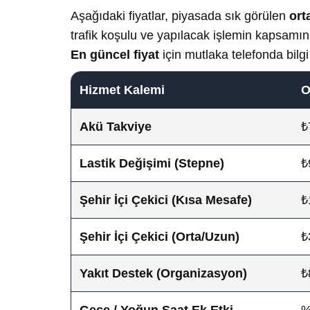
Aşağıdaki fiyatlar, piyasada sık görülen
ort
trafik koşulu ve yapılacak işlemin kapsamına
En güncel fiyat
için mutlaka telefonda bilgi
Hizmet Kalemi
O
Akü Takviye
₺
Lastik Değişimi (Stepne)
₺
Şehir İçi Çekici (Kısa Mesafe)
₺
Şehir İçi Çekici (Orta/Uzun)
₺
Yakıt Destek (Organizasyon)
₺
Gece / Yoğun Saat Ek Etki
%