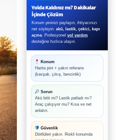
Yolda Kaldınız mı? Dakikalar
İçinde Çözüm
Konum pininizi paylaşın, ihtiyacınızı
net söyleyin:
akü, lastik, çekici, kapı
açma
. Profesyonel
yol yardım
desteğine hızlıca ulaşın.
Konum
Harita pini + yakın referans
(kavşak, çıkış, benzinlik)
Sorun
Akü bitti mi? Lastik patladı mı?
Araç çalışıyor mu? Kısa ve net
anlatın.
Güvenlik
Dörtlüleri yakın. Riskli konumda