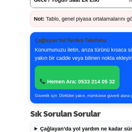
Not:
Tablo, genel piyasa ortalamalarını gö
Çağlayan Yol Yardım Telefonu
Konumunuzu iletin, arıza türünü kısaca söy
yakın bir cadde veya bilinen nokta ekleyin
Hemen Ara: 0533 214 05 32
Güvenlik için: Dörtlüleri yakın, mümkünse güvenli alana
Sık Sorulan Sorular
Çağlayan’da yol yardım ne kadar sür