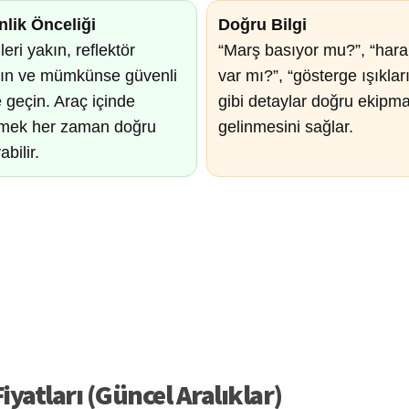
lik Önceliği
Doğru Bilgi
leri yakın, reflektör
“Marş basıyor mu?”, “hara
nın ve mümkünse güvenli
var mı?”, “gösterge ışıklar
 geçin. Araç içinde
gibi detaylar doğru ekipm
mek her zaman doğru
gelinmesini sağlar.
bilir.
yatları (Güncel Aralıklar)