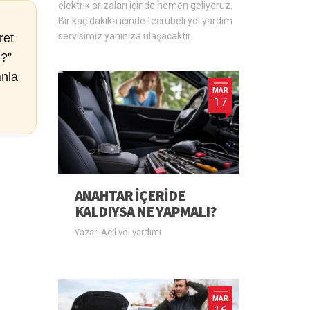
elektrik arızaları içinde hemen geliyoruz.
Bir kaç dakika içinde tecrübeli yol yardım
servisimiz yanınıza ulaşacaktır.
ret
ı?”
anla
MAR
17
ANAHTAR IÇERIDE
KALDIYSA NE YAPMALI?
Yazar: Acil yol yardımı
MAR
16