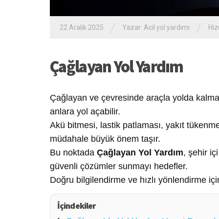
/
/
22 Aralık 2025
Yazar:
Acil yol yardımı
Hiz
Çağlayan Yol Yardım
Çağlayan ve çevresinde araçla yolda kalmak
anlara yol açabilir.
Akü bitmesi, lastik patlaması, yakıt tükenme
müdahale büyük önem taşır.
Bu noktada
Çağlayan Yol Yardım
, şehir i
güvenli çözümler sunmayı hedefler.
Doğru bilgilendirme ve hızlı yönlendirme iç
İçindekiler