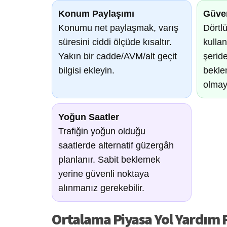
Konum Paylaşımı
Güven
Konumu net paylaşmak, varış
Dörtlü
süresini ciddi ölçüde kısaltır.
kulla
Yakın bir cadde/AVM/alt geçit
şeride
bilgisi ekleyin.
bekle
olmaya
Yoğun Saatler
Trafiğin yoğun olduğu
saatlerde alternatif güzergâh
planlanır. Sabit beklemek
yerine güvenli noktaya
alınmanız gerekebilir.
Ortalama Piyasa Yol Yardım Fi