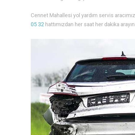
Cennet Mahallesi yol yardım servis aracımız
05 32
hattımızdan her saat her dakika arayın 