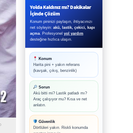
Yolda Kaldınız mı? Dakikalar
İçinde Çözüm
Konum pininizi paylaşın, ihtiyacınızı
net söyleyin:
akü, lastik, çekici, kapı
açma
. Profesyonel
yol yardım
desteğine hızlıca ulaşın.
Konum
Harita pini + yakın referans
(kavşak, çıkış, benzinlik)
Sorun
Akü bitti mi? Lastik patladı mı?
Araç çalışıyor mu? Kısa ve net
anlatın.
Güvenlik
o
Dörtlüleri yakın. Riskli konumda