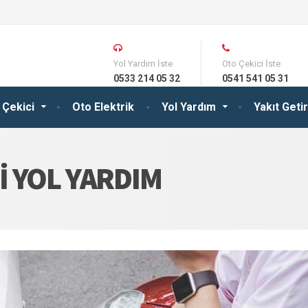
Yol Yardım İste
Oto Çekici İste
0533 214 05 32
0541 541 05 31
 Çekici
Oto Elektrik
Yol Yardım
Yakıt Get
 YOL YARDIM