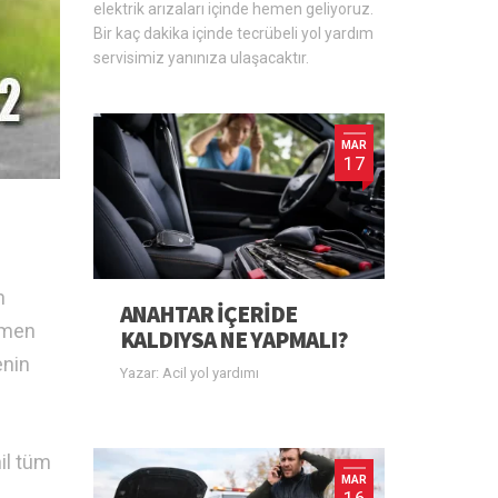
elektrik arızaları içinde hemen geliyoruz.
Bir kaç dakika içinde tecrübeli yol yardım
servisimiz yanınıza ulaşacaktır.
MAR
17
n
ANAHTAR IÇERIDE
emen
KALDIYSA NE YAPMALI?
enin
Yazar: Acil yol yardımı
hil tüm
MAR
16