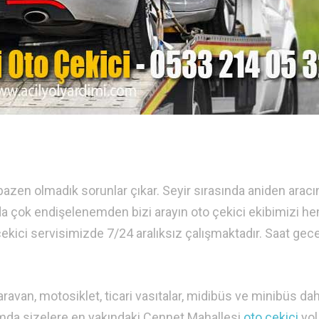
bazen olmadık sorunlar çıkar. Seyir sırasında aniden aracı
da çok endişelenemden bizi arayın oto çekici ekibimizi h
ekici servisimizde 7/24 aralıksız çalışmaktadır. Saat gec
karavan, motosiklet, ticari vasıtalar, midibüs ve minibüs da
umda sizelere en yakındaki Cennet Mahallesi
oto çekici
yol