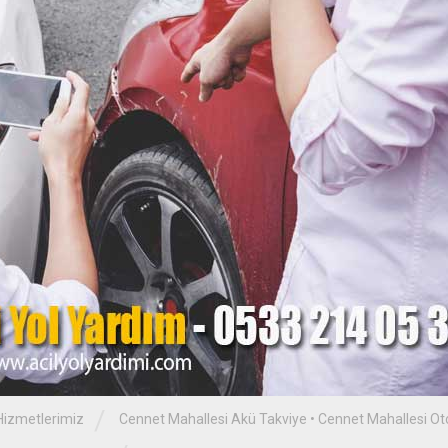
/
Hizmetlerimiz
Cennet Mahallesi Akü Takviye
•
Cennet Mahallesi Ot