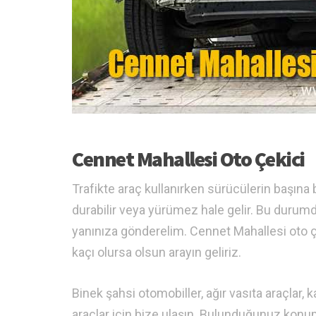
Cennet Mahallesi Oto Çekici
Trafikte araç kullanırken sürücülerin başına 
durabilir veya yürümez hale gelir. Bu durum
yanınıza gönderelim. Cennet Mahallesi oto ç
kaçı olursa olsun arayın geliriz.
Binek şahsi otomobiller, ağır vasıta araçlar, 
araçlar için bize ulaşın. Bulunduğunuz kon