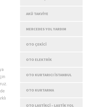
AKÜ TAKVIYE
MERCEDES YOL YARDIM
OTO ÇEKICI
OTO ELEKTRIK
eya
OTO KURTARICI İSTANBUL
çin
ruz.
OTO KURTARMA
nde
rklı
OTO LASTIKÇI – LASTIK YOL