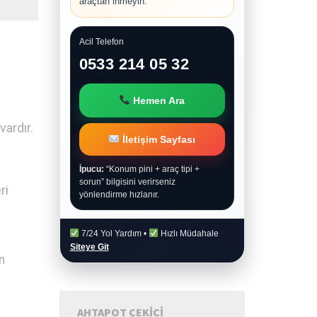
araçtan inmeyin.
Acil Telefon
0533 214 05 32
Hemen Ara
vardır.
İletişim Sayfası
İpucu:
“Konum pini + araç tipi +
sorun” bilgisini verirseniz
ri
yönlendirme hızlanır.
7/24 Yol Yardım •
Hızlı Müdahale
Siteye Git
n
AHTAPOT ÇEKICI