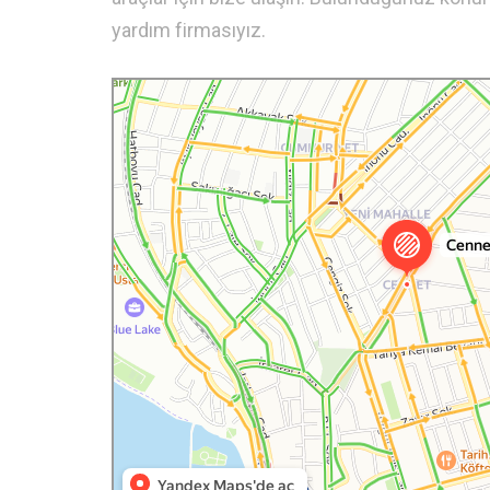
yardım firmasıyız.
İstanbul
Cennet Mah. — Yandex.Haritalar