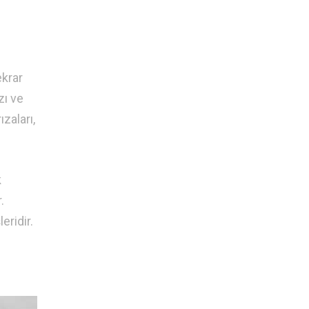
ekrar
zı ve
zaları,
k
.
eridir.