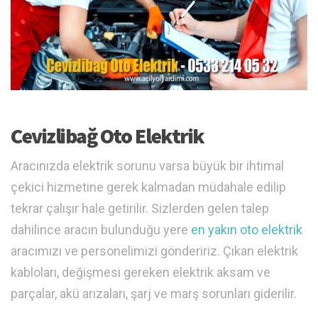
Cevizlibağ Oto Elektrik
Aracınızda elektrik sorunu varsa büyük bir ihtimal
çekici hizmetine gerek kalmadan müdahale edilip
tekrar çalışır hale getirilir. Sizlerden gelen talep
dahilince aracın bulunduğu yere
en yakın oto elektrik
aracımızı ve personelimizi göndeririz. Çıkan elektrik
kabloları, değişmesi gereken elektrik aksam ve
parçalar, akü arızaları, şarj ve marş sorunları giderilir.