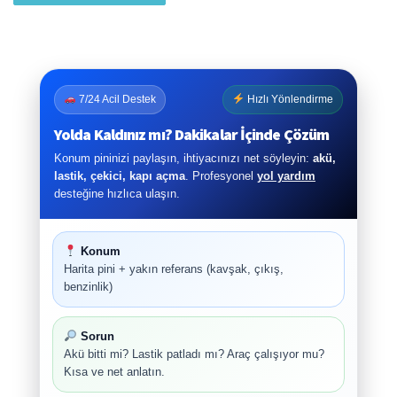
7/24 Acil Destek
Hızlı Yönlendirme
Yolda Kaldınız mı? Dakikalar İçinde Çözüm
Konum pininizi paylaşın, ihtiyacınızı net söyleyin:
akü,
lastik, çekici, kapı açma
. Profesyonel
yol yardım
desteğine hızlıca ulaşın.
Konum
Harita pini + yakın referans (kavşak, çıkış,
benzinlik)
Sorun
Akü bitti mi? Lastik patladı mı? Araç çalışıyor mu?
Kısa ve net anlatın.