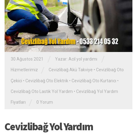
/
/
30 Ağustos 2021
Yazar:
Acil yol yardımı
/
Hizmetlerimiz
Cevizlibağ Akü Takviye
•
Cevizlibağ Oto
Çekici
•
Cevizlibağ Oto Elektrik
•
Cevizlibağ Oto Kurtarıcı
•
Cevizlibağ Oto Lastik Yol Yardım
•
Cevizlibağ Yol Yardım
/
Fiyatları
0 Yorum
Cevizlibağ Yol Yardım