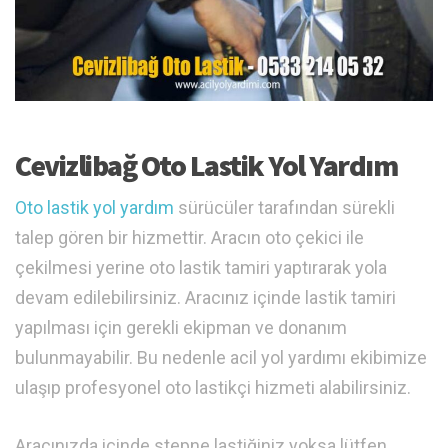
Cevizlibağ Oto Lastik Yol Yardım
Oto lastik yol yardım
sürücüler tarafından sürekli
talep gören bir hizmettir. Aracın oto çekici ile
çekilmesi yerine oto lastik tamiri yaptırarak yola
devam edilebilirsiniz. Aracınız içinde lastik tamiri
yapılması için gerekli ekipman ve donanım
bulunmayabilir. Bu nedenle acil yol yardımı ekibimize
ulaşıp profesyonel oto lastikçi hizmeti alabilirsiniz.
Aracınızda içinde stepne lastiğiniz yoksa lütfen