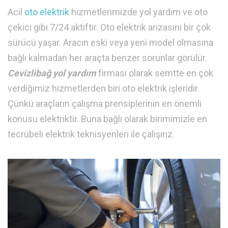
Acil
oto elektrik
hizmetlerimizde yol yardım ve oto
çekici gibi 7/24 aktiftir. Oto elektrik arızasını bir çok
sürücü yaşar. Aracın eski veya yeni model olmasına
bağlı kalmadan her araçta benzer sorunlar görülür.
Cevizlibağ yol yardım
firması olarak semtte en çok
verdiğimiz hizmetlerden biri oto elektrik işleridir.
Çünkü araçların çalışma prensiplerinin en önemli
konusu elektriktir. Buna bağlı olarak birimimizle en
tecrübeli elektrik teknisyenleri ile çalışırız.