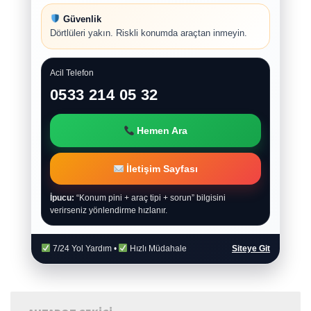
Güvenlik
Dörtlüleri yakın. Riskli konumda araçtan inmeyin.
Acil Telefon
0533 214 05 32
Hemen Ara
İletişim Sayfası
İpucu:
“Konum pini + araç tipi + sorun” bilgisini
verirseniz yönlendirme hızlanır.
7/24 Yol Yardım •
Hızlı Müdahale
Siteye Git