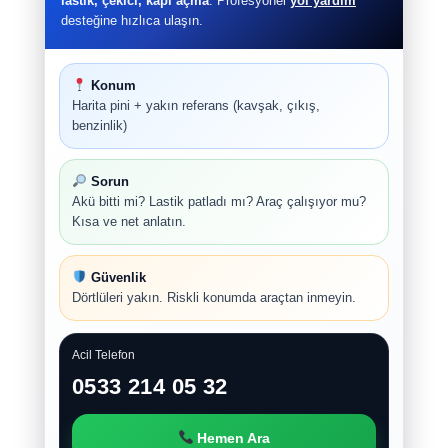
lastik, çekici, kapı açma
. Profesyonel
yol yardım
desteğine hızlıca ulaşın.
Konum
Harita pini + yakın referans (kavşak, çıkış,
benzinlik)
Sorun
Akü bitti mi? Lastik patladı mı? Araç çalışıyor mu?
Kısa ve net anlatın.
Güvenlik
Dörtlüleri yakın. Riskli konumda araçtan inmeyin.
Acil Telefon
0533 214 05 32
Hemen Ara