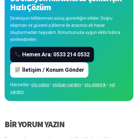
Hızlı Çözüm
Direksiyon kilitlenmesi sürüş güvenliğini etkiler. Doğru
ekipman ve güvenli yükleme ile aracınızı ek hasar
oluşturmadan taşıyalım. Konumunuza uygun ekibi hızlıca
yönlendirelim.
Hemen Ara: 0533 214 0532
İletişim / Konum Gönder
Hizmetler:
oto çekici
•
otoban yardım
•
oto elektrik
•
yol
yardım
BIR YORUM YAZIN