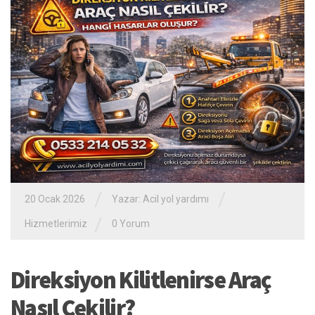
/
/
20 Ocak 2026
Yazar:
Acil yol yardımı
/
Hizmetlerimiz
0 Yorum
Direksiyon Kilitlenirse Araç
Nasıl Çekilir?