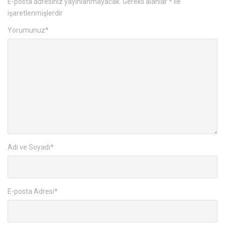
E-posta adresiniz yayınlanmayacak.
Gerekli alanlar
*
ile
işaretlenmişlerdir
Yorumunuz
*
Adı ve Soyadı
*
E-posta Adresi
*