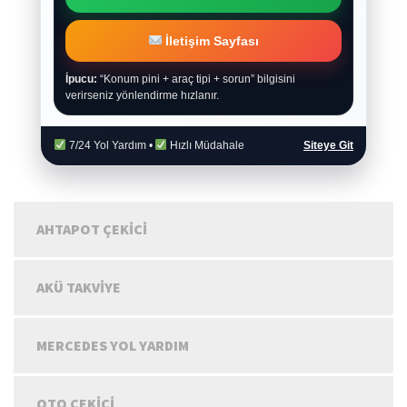
İletişim Sayfası
İpucu:
“Konum pini + araç tipi + sorun” bilgisini
verirseniz yönlendirme hızlanır.
7/24 Yol Yardım •
Hızlı Müdahale
Siteye Git
AHTAPOT ÇEKICI
AKÜ TAKVIYE
MERCEDES YOL YARDIM
OTO ÇEKICI