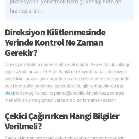
profesyonel yönetmek hem güvenliği hem de
hızınızı artırır.
Direksiyon Kilitlenmesinde
Yerinde Kontrol Ne Zaman
Gerekir?
Direksiyon kilidinin nedeni elektriksel olabilir. Akü voltaj düşüklüğü,
sigorta/role arızası, EPS (elektrikli direksiyon) hatası, direksiyon
kolon kilidi arızası gibi durumlarda araç çekilmeden önce yerinde
basit kontroller yapılması gerekebilir. Bu gibi senaryolarda
oto
elektrik
desteği ile hızlı teşhis sağlanabilir. Ancak kaza sonrası
mekanik sıkışma şüphesi varsa aracı zorlamamak esastır.
Çekici Çağırırken Hangi Bilgiler
Verilmeli?
Yanlış ekipman gelmesini önlemek ve süreci hızlandırmak için