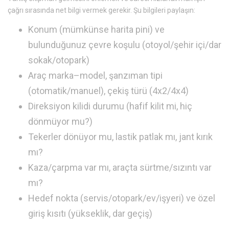
çağrı sırasında net bilgi vermek gerekir. Şu bilgileri paylaşın:
Konum (mümkünse harita pini) ve
bulunduğunuz çevre koşulu (otoyol/şehir içi/dar
sokak/otopark)
Araç marka–model, şanzıman tipi
(otomatik/manuel), çekiş türü (4x2/4x4)
Direksiyon kilidi durumu (hafif kilit mi, hiç
dönmüyor mu?)
Tekerler dönüyor mu, lastik patlak mı, jant kırık
mı?
Kaza/çarpma var mı, araçta sürtme/sızıntı var
mı?
Hedef nokta (servis/otopark/ev/işyeri) ve özel
giriş kısıtı (yükseklik, dar geçiş)