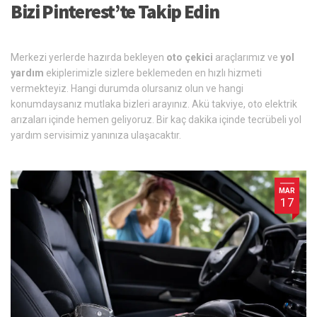
Bizi Pinterest’te Takip Edin
Merkezi yerlerde hazırda bekleyen
oto çekici
araçlarımız ve
yol
yardım
ekiplerimizle sizlere beklemeden en hızlı hizmeti
vermekteyiz. Hangi durumda olursanız olun ve hangi
konumdaysanız mutlaka bizleri arayınız. Akü takviye, oto elektrik
arızaları içinde hemen geliyoruz. Bir kaç dakika içinde tecrübeli yol
yardım servisimiz yanınıza ulaşacaktır.
MAR
17