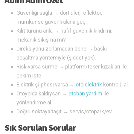
Adım Adım Özet
Güvenliği sağla → dörtlüler, reflektör,
mümkünse güvenli alana geç.
Kilit türünü anla → hafif güvenlik kilidi mi,
mekanik sıkışma mı?
Direksiyonu zorlamadan dene → baskı
boşaltma yöntemiyle (şiddet yok).
Risk varsa sürme → platform/teker kızakları ile
çekim iste.
Elektrik şüphesi varsa →
oto elektrik
kontrolü al.
Otoyolda kaldıysan →
otoban yardım
ile
yönlendirme al.
Doğru noktaya taşıt → servis/otopark/ev.
Sık Sorulan Sorular