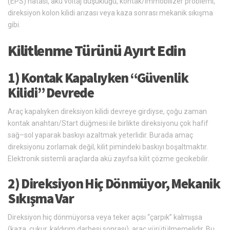
(EPS) hatası, akü voltaj düşüklüğü, kontak/immobilizer problemi,
direksiyon kolon kilidi arızası veya kaza sonrası mekanik sıkışma
gibi.
Kilitlenme Türünü Ayırt Edin
1) Kontak Kapalıyken “Güvenlik
Kilidi” Devrede
Araç kapalıyken direksiyon kilidi devreye girdiyse, çoğu zaman
kontak anahtarı/Start düğmesi ile birlikte direksiyonu çok hafif
sağ–sol yaparak baskıyı azaltmak yeterlidir. Burada amaç
direksiyonu zorlamak değil, kilit pimindeki baskıyı boşaltmaktır.
Elektronik sistemli araçlarda akü zayıfsa kilit çözme gecikebilir.
2) Direksiyon Hiç Dönmüyor, Mekanik
Sıkışma Var
Direksiyon hiç dönmüyorsa veya teker açısı “çarpık” kalmışsa
(kaza, çukur, kaldırım darbesi sonrası), araç yürütülmemelidir. Bu