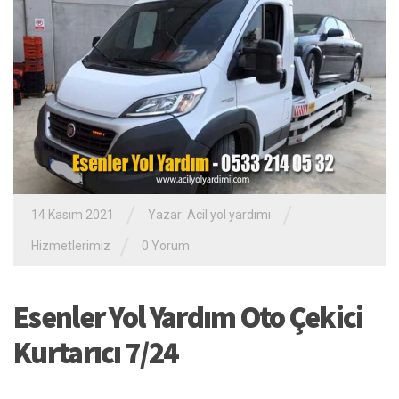
/
/
14 Kasım 2021
Yazar:
Acil yol yardımı
/
Hizmetlerimiz
0 Yorum
Esenler Yol Yardım Oto Çekici
Kurtarıcı 7/24