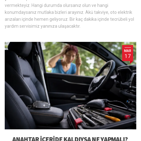
vermekteyiz. Hangi durumda olursanız olun ve hangi
konumdaysanız mutlaka bizleri arayınız. Akü takviye, oto elektrik
arızaları içinde hemen geliyoruz. Bir kaç dakika içinde tecrübeli yol
yardım servisimiz yanınıza ulaşacaktır.
MAR
17
ANAHTAR IÇERIDE KALDIYSA NE YAPMALI?