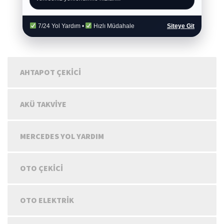
7/24 Yol Yardım •
Hızlı Müdahale
Siteye Git
AHTAPOT ÇEKICI
AKÜ TAKVIYE
MERCEDES YOL YARDIM
OTO ÇEKICI
OTO ELEKTRIK