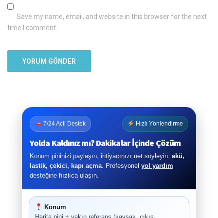
Save my name, email, and website in this browser for the next
time I comment.
7/24 Acil Destek
Hızlı Yönlendirme
Yolda Kaldınız mı? Dakikalar İçinde Çözüm
Konum pininizi paylaşın, ihtiyacınızı net söyleyin:
akü,
lastik, çekici, kapı açma
. Profesyonel
yol yardım
desteğine hızlıca ulaşın.
Konum
Harita pini + yakın referans (kavşak, çıkış,