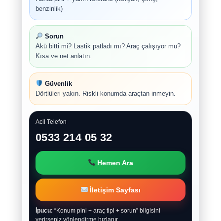
benzinlik)
Sorun
Akü bitti mi? Lastik patladı mı? Araç çalışıyor mu?
Kısa ve net anlatın.
Güvenlik
Dörtlüleri yakın. Riskli konumda araçtan inmeyin.
Acil Telefon
0533 214 05 32
Hemen Ara
İletişim Sayfası
İpucu:
“Konum pini + araç tipi + sorun” bilgisini
verirseniz yönlendirme hızlanır.