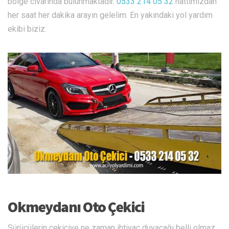
bölge civarında bulunmaktadır.
0533 214 05 32
hattımızdan
her saat her dakika arayın gelelim. En yakındaki yol yardım
ekibi biziz.
Okmeydanı Oto Çekici
Sürücülerin çekiciye ne zaman ihtiyaç duyacağı belli olmaz.