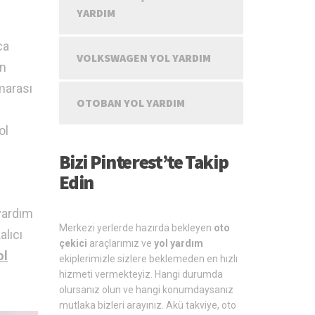
YARDIM
ca
VOLKSWAGEN YOL YARDIM
un
marası
OTOBAN YOL YARDIM
ol
Bizi Pinterest’te Takip
Edin
yardım
Merkezi yerlerde hazırda bekleyen
oto
alıcı
çekici
araçlarımız ve
yol yardım
ol
ekiplerimizle sizlere beklemeden en hızlı
hizmeti vermekteyiz. Hangi durumda
olursanız olun ve hangi konumdaysanız
mutlaka bizleri arayınız. Akü takviye, oto