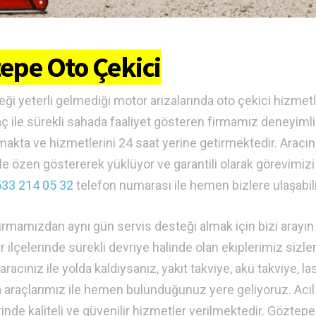
epe Oto Çekici
teği yeterli gelmediği motor arızalarında oto çekici hizmetl
raç ile sürekli sahada faaliyet gösteren firmamız deneyimli
lamakta ve hizmetlerini 24 saat yerine getirmektedir. Aracın
ile özen göstererek yüklüyor ve garantili olarak görevimizi
33 214 05 32
telefon numarası ile hemen bizlere ulaşabili
rmamızdan aynı gün servis desteği almak için bizi arayın
ilçelerinde sürekli devriye halinde olan ekiplerimiz sizle
cınız ile yolda kaldıysanız, yakıt takviye, akü takviye, las
a araçlarımız ile hemen bulunduğunuz yere geliyoruz. Acil
nde kaliteli ve güvenilir hizmetler verilmektedir. Göztepe