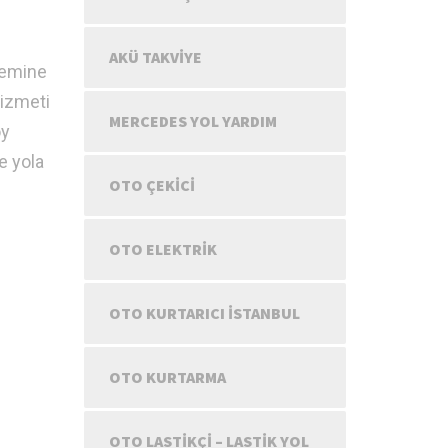
AKÜ TAKVIYE
şlemine
izmeti
MERCEDES YOL YARDIM
öy
e yola
OTO ÇEKICI
OTO ELEKTRIK
OTO KURTARICI İSTANBUL
OTO KURTARMA
OTO LASTIKÇI – LASTIK YOL