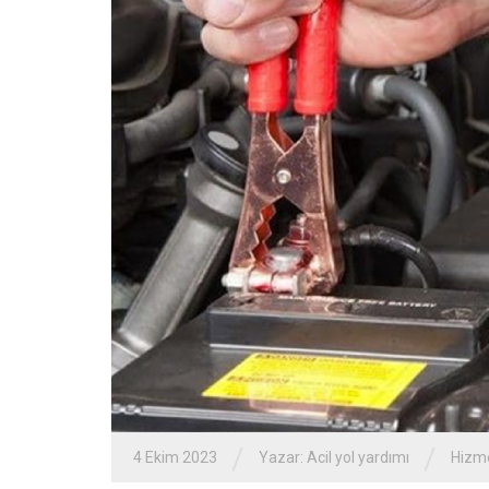
/
/
4 Ekim 2023
Yazar:
Acil yol yardımı
Hizme