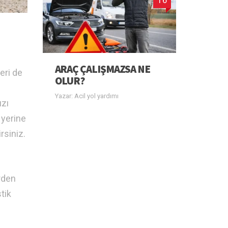
ARAÇ ÇALIŞMAZSA NE
eri de
OLUR?
Yazar: Acil yol yardımı
ızı
 yerine
rsiniz.
rden
tik