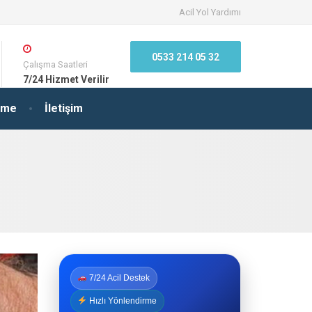
Acil Yol Yardımı
0533 214 05 32
Çalışma Saatleri
7/24 Hizmet Verilir
irme
İletişim
7/24 Acil Destek
Hızlı Yönlendirme