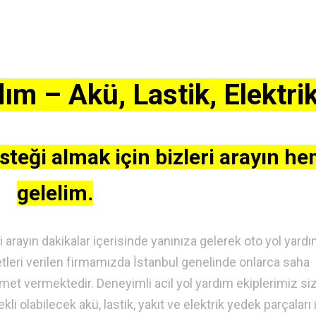
ım – Akü, Lastik, Elektri
steği almak için bizleri arayın h
gelelim.
i arayın dakikalar içerisinde yanınıza gelerek oto yol yard
leri verilen firmamızda İstanbul genelinde onlarca saha
zmet vermektedir. Deneyimli acil yol yardım ekiplerimiz si
i olabilecek akü, lastik, yakıt ve elektrik yedek parçaları 