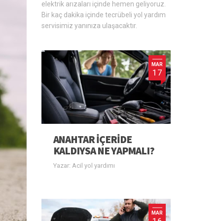
elektrik arızaları içinde hemen geliyoruz.
Bir kaç dakika içinde tecrübeli yol yardım
servisimiz yanınıza ulaşacaktır.
MAR
17
ANAHTAR IÇERIDE
KALDIYSA NE YAPMALI?
Yazar: Acil yol yardımı
MAR
16