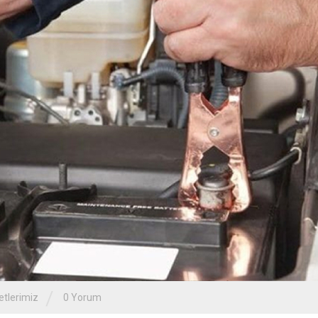
/
tlerimiz
0 Yorum