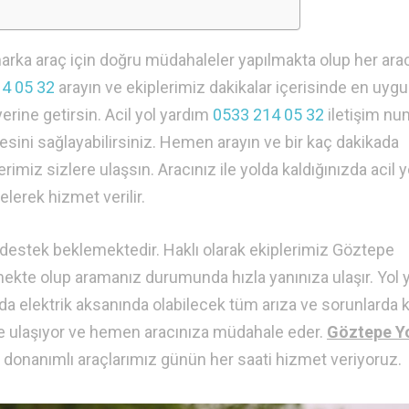
marka araç için doğru müdahaleler yapılmakta olup her ara
4 05 32
arayın ve ekiplerimiz dakikalar içerisinde en uyg
 yerine getirsin. Acil yol yardım
0533 214 05 32
iletişim nu
esini sağlayabilirsiniz. Hemen arayın ve bir kaç dakikada
imiz sizlere ulaşsın. Aracınız ile yolda kaldığınızda acil y
lerek hizmet verilir.
ak destek beklemektedir. Haklı olarak ekiplerimiz Göztepe
mekte olup aramanız durumunda hızla yanınıza ulaşır. Yol 
 yada elektrik aksanında olabilecek tüm arıza ve sorunlarda k
ize ulaşıyor ve hemen aracınıza müdahale eder.
Göztepe Y
 donanımlı araçlarımız günün her saati hizmet veriyoruz.