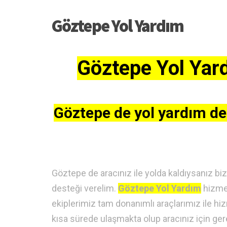
Göztepe Yol Yardım
Göztepe Yol Yard
Göztepe de yol yardım de
Göztepe de aracınız ile yolda kaldıysanız biz
desteği verelim.
Göztepe Yol Yardım
hizmet
ekiplerimiz tam donanımlı araçlarımız ile hi
kısa sürede ulaşmakta olup aracınız için gerekl