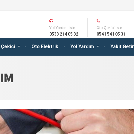
Yol Yardım İste
Oto Çekici İste
0533 214 05 32
0541 541 05 31
 Çekici
Oto Elektrik
Yol Yardım
Yakıt Get
DIM