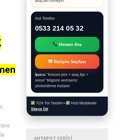
araçtan inmeyin.
Acil Telefon
0533 214 05 32
k
Hemen Ara
İletişim Sayfası
emen
İpucu:
“Konum pini + araç tipi +
sorun” bilgisini verirseniz
yönlendirme hızlanır.
7/24 Yol Yardım •
Hızlı Müdahale
ım
Siteye Git
zlere
ile
AHTAPOT ÇEKICI