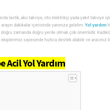
a lastik, akü takviye, oto elektrikçi yada yakıt takviye i
e arayın dakikalar içerisinde yanınıza gelelim.
Yol yardım
h
i ve doğru zamanda doğru yerde olmak çok önemlidir. Kadık
iplerimiz sayesinde hızlıca destek alabilir ve aracınız il
e Acil Yol Yardım