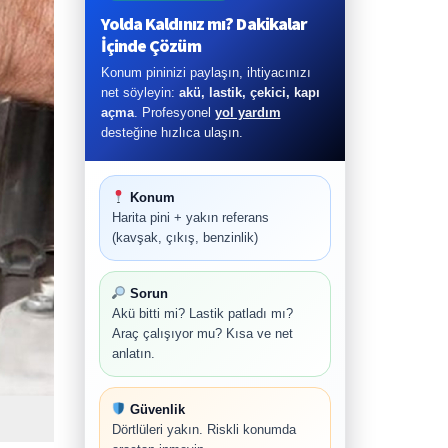
Yolda Kaldınız mı? Dakikalar
İçinde Çözüm
Konum pininizi paylaşın, ihtiyacınızı
net söyleyin:
akü, lastik, çekici, kapı
açma
. Profesyonel
yol yardım
desteğine hızlıca ulaşın.
Konum
Harita pini + yakın referans
(kavşak, çıkış, benzinlik)
Sorun
Akü bitti mi? Lastik patladı mı?
Araç çalışıyor mu? Kısa ve net
anlatın.
Güvenlik
Dörtlüleri yakın. Riskli konumda