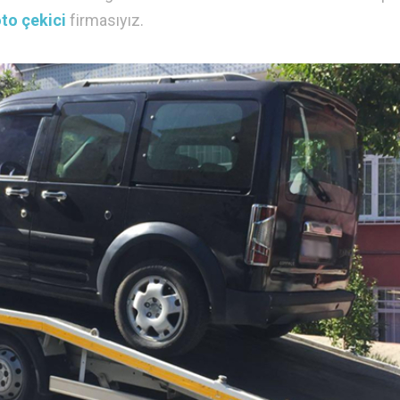
to çekici
firmasıyız.