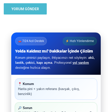
7/24 Acil Destek
Hızlı Yönlendirme
Yolda Kaldınız mı? Dakikalar İçinde Çözüm
Konum pininizi paylaşın, ihtiyacınızı net söyleyin:
akü,
lastik, çekici, kapı açma
. Profesyonel
yol yardım
desteğine hızlıca ulaşın.
Konum
Harita pini + yakın referans (kavşak, çıkış,
benzinlik)
Sorun