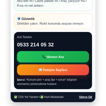
Akü bitti mi? Lastik patladı mı? Araç çalışıyor mu?
Kısa ve net anlatın.
Güvenlik
Dörtlüleri yakın. Riskli konumda araçtan inmeyin.
Acil Telefon
0533 214 05 32
Hemen Ara
İletişim Sayfası
İpucu:
“Konum pini + araç tipi + sorun” bilgisini
verirseniz yönlendirme hızlanır.
7/24 Yol Yardım •
Hızlı Müdahale
Siteye Git