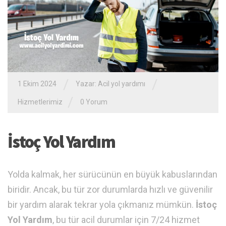
/
/
1 Ekim 2024
Yazar:
Acil yol yardımı
/
Hizmetlerimiz
0 Yorum
İstoç Yol Yardım
Yolda kalmak, her sürücünün en büyük kabuslarından
biridir. Ancak, bu tür zor durumlarda hızlı ve güvenilir
bir yardım alarak tekrar yola çıkmanız mümkün.
İstoç
Yol Yardım
, bu tür acil durumlar için 7/24 hizmet