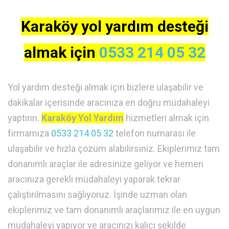
Karaköy yol yardım desteği
almak için
0533 214 05 32
Yol yardım desteği almak için bizlere ulaşabilir ve
dakikalar içerisinde aracınıza en doğru müdahaleyi
yaptırın.
Karaköy Yol Yardım
hizmetleri almak için
firmamıza
0533 214 05 32
telefon numarası ile
ulaşabilir ve hızla çözüm alabilirsiniz. Ekiplerimiz tam
donanımlı araçlar ile adresinize geliyor ve hemen
aracınıza gerekli müdahaleyi yaparak tekrar
çalıştırılmasını sağlıyoruz. İşinde uzman olan
ekiplerimiz ve tam donanımlı araçlarımız ile en uygun
müdahaleyi yapıyor ve aracınızı kalıcı şekilde