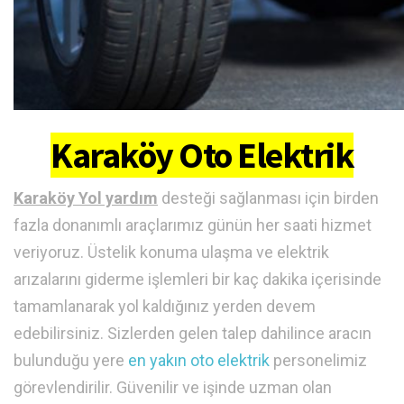
Karaköy Oto Elektrik
Karaköy Yol yardım
desteği sağlanması için birden
fazla donanımlı araçlarımız günün her saati hizmet
veriyoruz. Üstelik konuma ulaşma ve elektrik
arızalarını giderme işlemleri bir kaç dakika içerisinde
tamamlanarak yol kaldığınız yerden devem
edebilirsiniz. Sizlerden gelen talep dahilince aracın
bulunduğu yere
en yakın oto elektrik
personelimiz
görevlendirilir. Güvenilir ve işinde uzman olan