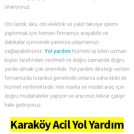
onarıyoruz.
Oto lastik, akü, oto elektrik ve yakıt takviye işlemi
yaptırmak için hemen firmamızı arayabilir ve
dakikalar içerisinde yanınıza ulaşmamızı
sağlayabilirsiniz.
Yol yardım
hizmeti işi bilen uzman
kişiler tarafından verilmeli ve doğru zamanda doğru
yerde olmak çok önemlidir. Yol yardım desteği verilen
firmamızda İstanbul genelinde onlarca saha ekibi ile
hizmet verilmektedir. Her marka ve model araç için
doğru müdahaleler yapıyor ve aracınızı tekrar çalışır
hale getiriyoruz.
Karaköy Acil Yol Yardım