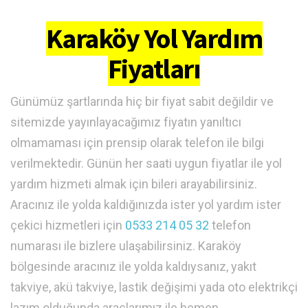
Karaköy Yol Yardım
Fiyatları
Günümüz şartlarında hiç bir fiyat sabit değildir ve
sitemizde yayınlayacağımız fiyatın yanıltıcı
olmamaması için prensip olarak telefon ile bilgi
verilmektedir. Günün her saati uygun fiyatlar ile yol
yardım hizmeti almak için bileri arayabilirsiniz.
Aracınız ile yolda kaldığınızda ister yol yardım ister
çekici hizmetleri için
0533 214 05 32
telefon
numarası ile bizlere ulaşabilirsiniz. Karaköy
bölgesinde aracınız ile yolda kaldıysanız, yakıt
takviye, akü takviye, lastik değişimi yada oto elektrikçi
lazım olduğunda araçlarımız ile hemen