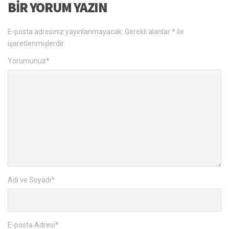
BIR YORUM YAZIN
E-posta adresiniz yayınlanmayacak.
Gerekli alanlar
*
ile
işaretlenmişlerdir
Yorumunuz
*
Adı ve Soyadı
*
E-posta Adresi
*