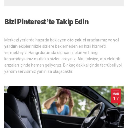
Bizi Pinterest’te Takip Edin
Merkezi yerlerde hazırda bekleyen
oto çekici
araçlarımız ve
yol
yardım
ekiplerimizle sizlere beklemeden en hızlı hizmeti
vermekteyiz. Hangi durumda olursanız olun ve hangi
konumdaysanız mutlaka bizleri arayınız. Akü takviye, oto elektrik
arızaları içinde hemen geliyoruz. Bir kaç dakika içinde tecrübeli yol
yardım servisimiz yanınıza ulaşacaktır.
MAR
17