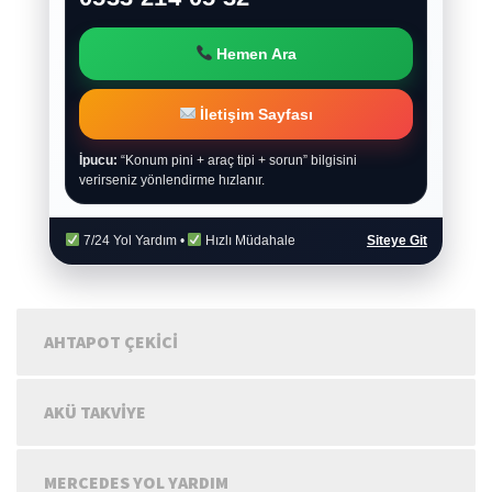
Hemen Ara
İletişim Sayfası
İpucu:
“Konum pini + araç tipi + sorun” bilgisini
verirseniz yönlendirme hızlanır.
7/24 Yol Yardım •
Hızlı Müdahale
Siteye Git
AHTAPOT ÇEKICI
AKÜ TAKVIYE
MERCEDES YOL YARDIM