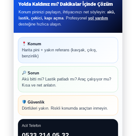
Yolda Kaldınız mı? Dakikalar İçinde Çözüm
Konum pininizi paylaşın, ihtiyacınızı net söyleyin:
akü,
lastik, çekici, kapı açma
. Profesyonel
yol yardım
desteğine hızlıca ulaşın.
Konum
Harita pini + yakın referans (kavşak, çıkış,
benzinlik)
Sorun
Akü bitti mi? Lastik patladı mı? Araç çalışıyor mu?
Kısa ve net anlatın.
Güvenlik
Dörtlüleri yakın. Riskli konumda araçtan inmeyin.
Acil Telefon
0533 214 05 32