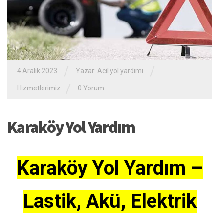
/
/
4 Aralık 2023
Yazar:
Acil yol yardımı
/
Hizmetlerimiz
0 Yorum
Karaköy Yol Yardım
Karaköy Yol Yardım –
Lastik, Akü, Elektrik