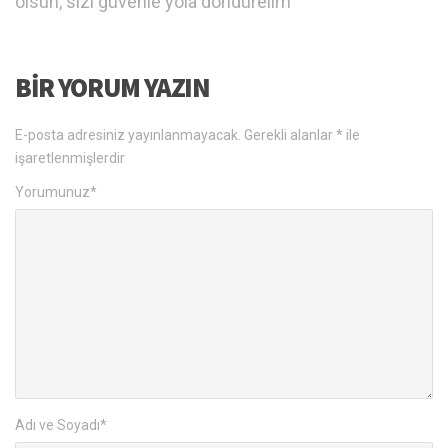
olsun, sizi güvenle yola döndürelim
BIR YORUM YAZIN
E-posta adresiniz yayınlanmayacak.
Gerekli alanlar
*
ile
işaretlenmişlerdir
Yorumunuz
*
Adı ve Soyadı
*