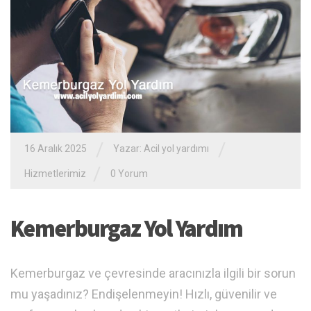
/
/
16 Aralık 2025
Yazar:
Acil yol yardımı
/
Hizmetlerimiz
0 Yorum
Kemerburgaz Yol Yardım
Kemerburgaz ve çevresinde aracınızla ilgili bir sorun
mu yaşadınız? Endişelenmeyin! Hızlı, güvenilir ve