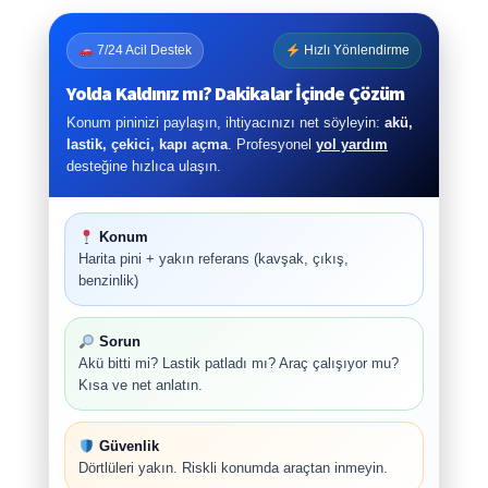
7/24 Acil Destek
Hızlı Yönlendirme
Yolda Kaldınız mı? Dakikalar İçinde Çözüm
Konum pininizi paylaşın, ihtiyacınızı net söyleyin:
akü,
lastik, çekici, kapı açma
. Profesyonel
yol yardım
desteğine hızlıca ulaşın.
Konum
Harita pini + yakın referans (kavşak, çıkış,
benzinlik)
Sorun
Akü bitti mi? Lastik patladı mı? Araç çalışıyor mu?
Kısa ve net anlatın.
Güvenlik
Dörtlüleri yakın. Riskli konumda araçtan inmeyin.