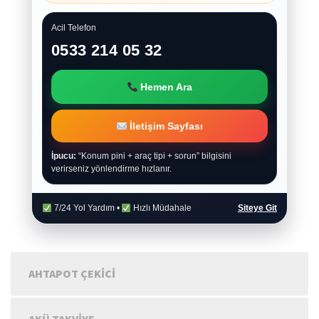
Acil Telefon
0533 214 05 32
Hemen Ara
İletişim Sayfası
İpucu:
“Konum pini + araç tipi + sorun” bilgisini
verirseniz yönlendirme hızlanır.
7/24 Yol Yardım •
Hızlı Müdahale
Siteye Git
AHTAPOT ÇEKICI