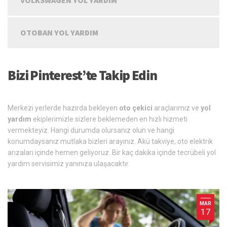
VOLKSWAGEN YOL YARDIM
OTOBAN YOL YARDIM
Bizi Pinterest’te Takip Edin
Merkezi yerlerde hazırda bekleyen
oto çekici
araçlarımız ve
yol
yardım
ekiplerimizle sizlere beklemeden en hızlı hizmeti
vermekteyiz. Hangi durumda olursanız olun ve hangi
konumdaysanız mutlaka bizleri arayınız. Akü takviye, oto elektrik
arızaları içinde hemen geliyoruz. Bir kaç dakika içinde tecrübeli yol
yardım servisimiz yanınıza ulaşacaktır.
MAR
17