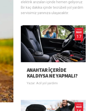
elektrik arızaları içinde hemen geliyoruz.
Bir kaç dakika içinde tecrübeli yol yardım
servisimiz yanınıza ulaşacaktır.
MAR
17
ANAHTAR IÇERIDE
KALDIYSA NE YAPMALI?
Yazar: Acil yol yardımı
MAR
16