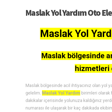
Maslak Yol Yardım Oto Ele
Maslak Yol Yardı
Maslak bölgesinde ar
hizmetleri 
Maslak bölgesinde acil ihtiyacınız olan yol y
gelelim.
Maslak Yol Yardım
birimleri olarak
dakikalar içerisinde yolunuza kaldığınız yer
numarası ile ulaşarak bir kaç dakikada ekibi