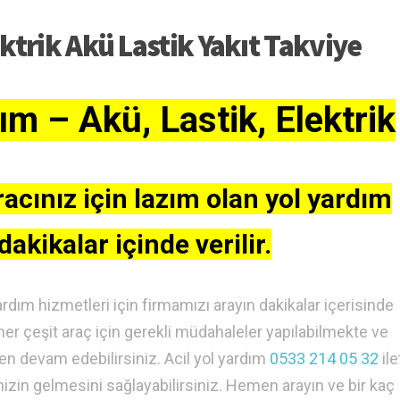
ktrik Akü Lastik Yakıt Takviye
m – Akü, Lastik, Elektrik
acınız için lazım olan yol yardım
dakikalar içinde verilir.
ardım hizmetleri için firmamızı arayın dakikalar içerisinde
 her çeşit araç için gerekli müdahaleler yapılabilmekte ve
den devam edebilirsiniz. Acil yol yardım
0533 214 05 32
ile
mizin gelmesini sağlayabilirsiniz. Hemen arayın ve bir kaç