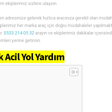
m ekiplerimiz sizlere ulaşsın.
men adresinize gelerek hızlıca aracınıza gerekli olan müdah
kiplerimiz her marka araç için doğru müdahaleler yapılmak
r.
0533 214 05 32
arayın ve ekiplerimiz dakikalar içerisin
emleri yerine getirsin.
 Acil Yol Yardım