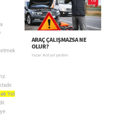
za
r
ARAÇ ÇALIŞMAZSA NE
OLUR?
e etmek
Yazar: Acil yol yardımı
iz.
tadır.
ak Yol
ir.
iye