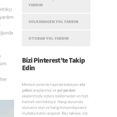
YARDIM
ktrikçi
 yardım
VOLKSWAGEN YOL YARDIM
e
duğunda
OTOBAN YOL YARDIM
m
Bizi Pinterest’te Takip
 tüm
Edin
 her
Merkezi yerlerde hazırda bekleyen
oto
çekici
araçlarımız ve
yol yardım
ekiplerimizle sizlere beklemeden en hızlı
hizmeti vermekteyiz. Hangi durumda
olursanız olun ve hangi konumdaysanız
mutlaka bizleri arayınız. Akü takviye, oto