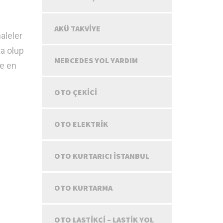
AKÜ TAKVIYE
aleler
ta olup
MERCEDES YOL YARDIM
de en
OTO ÇEKICI
OTO ELEKTRIK
OTO KURTARICI İSTANBUL
OTO KURTARMA
OTO LASTIKÇI – LASTIK YOL