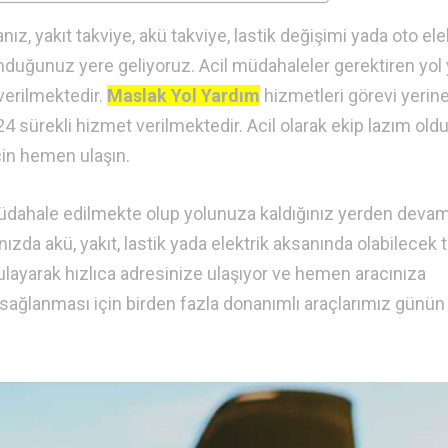
ız, yakıt takviye, akü takviye, lastik değişimi yada oto ele
nduğunuz yere geliyoruz. Acil müdahaleler gerektiren yol
 verilmektedir.
Maslak Yol Yardım
hizmetleri görevi yerin
24 sürekli hizmet verilmektedir. Acil olarak ekip lazım ol
çin hemen ulaşın.
 müdahale edilmekte olup yolunuza kaldığınız yerden deva
rınızda akü, yakıt, lastik yada elektrik aksanında olabilecek
gulayarak hızlıca adresinize ulaşıyor ve hemen aracınıza
sağlanması için birden fazla donanımlı araçlarımız günün