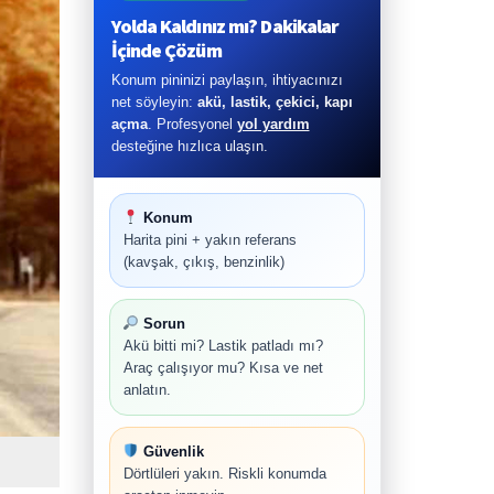
Yolda Kaldınız mı? Dakikalar
İçinde Çözüm
Konum pininizi paylaşın, ihtiyacınızı
net söyleyin:
akü, lastik, çekici, kapı
açma
. Profesyonel
yol yardım
desteğine hızlıca ulaşın.
Konum
Harita pini + yakın referans
(kavşak, çıkış, benzinlik)
Sorun
Akü bitti mi? Lastik patladı mı?
Araç çalışıyor mu? Kısa ve net
anlatın.
Güvenlik
Dörtlüleri yakın. Riskli konumda