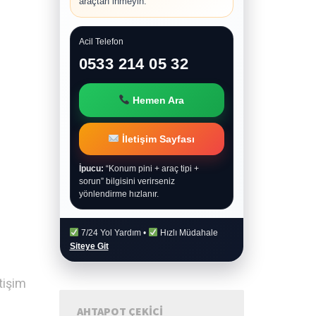
araçtan inmeyin.
Acil Telefon
0533 214 05 32
Hemen Ara
İletişim Sayfası
İpucu:
“Konum pini + araç tipi +
sorun” bilgisini verirseniz
yönlendirme hızlanır.
7/24 Yol Yardım •
Hızlı Müdahale
Siteye Git
tişim
AHTAPOT ÇEKICI