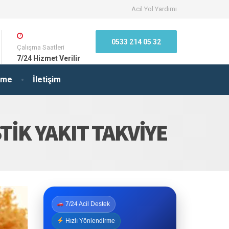
Acil Yol Yardımı
0533 214 05 32
Çalışma Saatleri
7/24 Hizmet Verilir
irme
İletişim
TIK YAKIT TAKVIYE
7/24 Acil Destek
Hızlı Yönlendirme