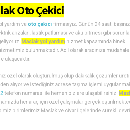
lak Oto Çekici
ol yardım ve
oto çekici
firmasıyız. Günün 24 saati başını
ektrik arızaları, lastik patlaması ve akü bitmesi gibi sorunla
geliyoruz.
Maslak yol yardım
hizmet kapsamında binek
hil hizmetimiz bulunmaktadır. Acil olarak aracınıza müdahal
e ulaşacaktır.
z özel olarak oluşturulmuş olup dakikalık çözümler üretir
den alıyor ve istediğiniz adrese taşıma işlemi uygulanmak
32
telefon numarası ile hemen bizlere ulaşabilirsiniz.
Masl
mamızda her araç için özel çalışmalar gerçekleştirilmekted
ibimiz birimlerimiz Maslak ve civar ilçelerinde sürekli devr