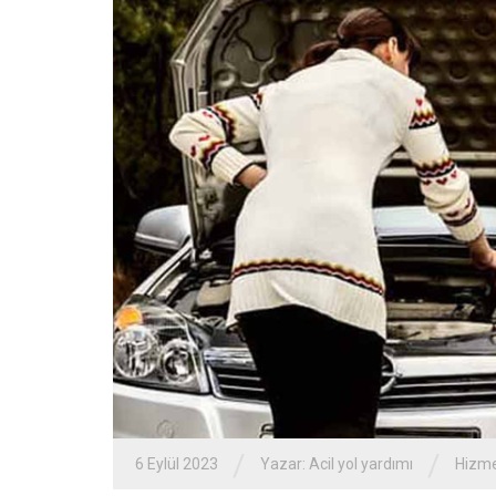
/
/
6 Eylül 2023
Yazar:
Acil yol yardımı
Hizme