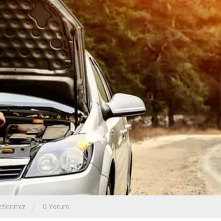
/
tlerimiz
0 Yorum