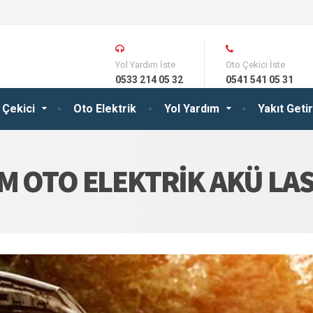
Yol Yardım İste
Oto Çekici İste
0533 214 05 32
0541 541 05 31
 Çekici
Oto Elektrik
Yol Yardım
Yakıt Get
M OTO ELEKTRIK AKÜ LAS