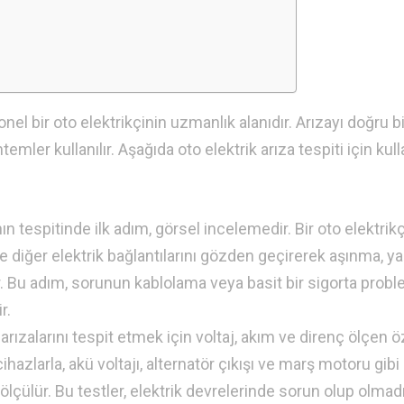
nel bir oto elektrikçinin uzmanlık alanıdır. Arızayı doğru bi
emler kullanılır. Aşağıda oto elektrik arıza tespiti için kull
nın tespitinde ilk adım, görsel incelemedir. Bir oto elektrikç
ı ve diğer elektrik bağlantılarını gözden geçirerek aşınma, 
r. Bu adım, sorunun kablolama veya basit bir sigorta probl
r.
arızalarını tespit etmek için voltaj, akım ve direnç ölçen ö
 cihazlarla, akü voltajı, alternatör çıkışı ve marş motoru gibi
ölçülür. Bu testler, elektrik devrelerinde sorun olup olmadı