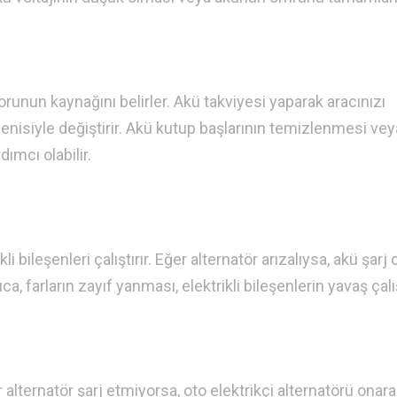
orunun kaynağını belirler. Akü takviyesi yaparak aracınızı
enisiyle değiştirir. Akü kutup başlarının temizlenmesi vey
ımcı olabilir.
li bileşenleri çalıştırır. Eğer alternatör arızalıysa, akü şarj
ıca, farların zayıf yanması, elektrikli bileşenlerin yavaş ça
r alternatör şarj etmiyorsa, oto elektrikçi alternatörü onarab