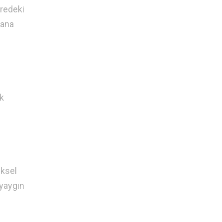
vredeki
dana
ek
iksel
 yaygın