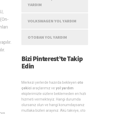
YARDIM
U,
 (On-
VOLKSWAGEN YOL YARDIM
nları
OTOBAN YOL YARDIM
apılır.
ır.
Bizi Pinterest’te Takip
Edin
Merkezi yerlerde hazırda bekleyen
oto
çekici
araçlarımız ve
yol yardım
ekiplerimizle sizlere beklemeden en hızlı
hizmeti vermekteyiz. Hangi durumda
olursanız olun ve hangi konumdaysanız
mutlaka bizleri arayınız. Akü takviye, oto
mış