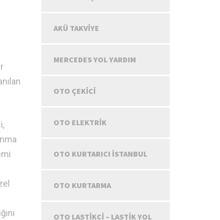
AKÜ TAKVIYE
MERCEDES YOL YARDIM
r
anılan
OTO ÇEKICI
OTO ELEKTRIK
i,
yanma
emi
OTO KURTARICI İSTANBUL
zel
OTO KURTARMA
ğını
OTO LASTIKÇI – LASTIK YOL