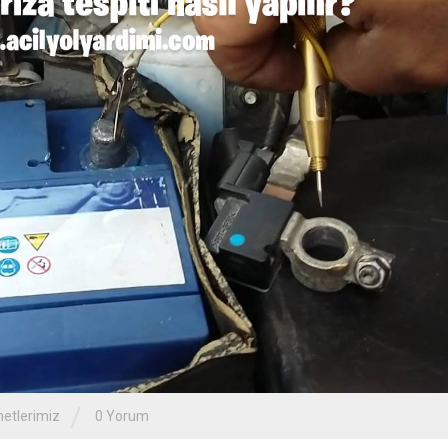
/
etlerimiz
0 Yorum