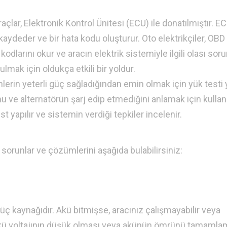
çlar, Elektronik Kontrol Ünitesi (ECU) ile donatılmıştır. EC
kaydeder ve bir hata kodu oluşturur. Oto elektrikçiler, OBD
odlarını okur ve aracın elektrik sistemiyle ilgili olası soru
ulmak için oldukça etkili bir yoldur.
nlerin yeterli güç sağladığından emin olmak için yük testi y
 ve alternatörün şarj edip etmediğini anlamak için kullanıl
st yapılır ve sistemin verdiği tepkiler incelenir.
 sorunlar ve çözümlerini aşağıda bulabilirsiniz:
güç kaynağıdır. Akü bitmişse, aracınız çalışmayabilir veya
. Akü voltajının düşük olması veya akünün ömrünü tamamla