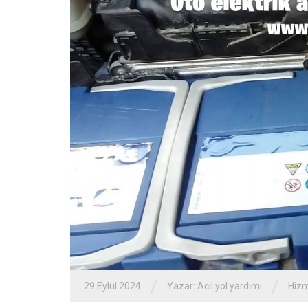
/
/
29 Eylül 2024
Yazar:
Acil yol yardımı
Hizm