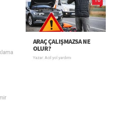
ARAÇ ÇALIŞMAZSA NE
OLUR?
ıklama
Yazar: Acil yol yardımı
mir