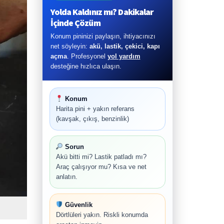
Yolda Kaldınız mı? Dakikalar
İçinde Çözüm
Konum pininizi paylaşın, ihtiyacınızı
net söyleyin:
akü, lastik, çekici, kapı
açma
. Profesyonel
yol yardım
desteğine hızlıca ulaşın.
Konum
Harita pini + yakın referans
(kavşak, çıkış, benzinlik)
Sorun
Akü bitti mi? Lastik patladı mı?
Araç çalışıyor mu? Kısa ve net
anlatın.
Güvenlik
Dörtlüleri yakın. Riskli konumda