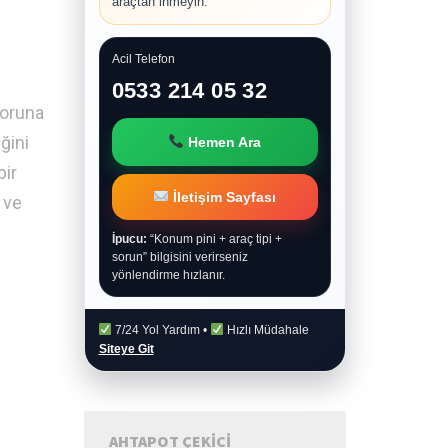
araçtan inmeyin.
Acil Telefon
0533 214 05 32
toruna
ğini
Hemen Ara
bir
İletişim Sayfası
 ve
İpucu:
“Konum pini + araç tipi +
sorun” bilgisini verirseniz
yönlendirme hızlanır.
7/24 Yol Yardım •
Hızlı Müdahale
Siteye Git
AHTAPOT ÇEKICI