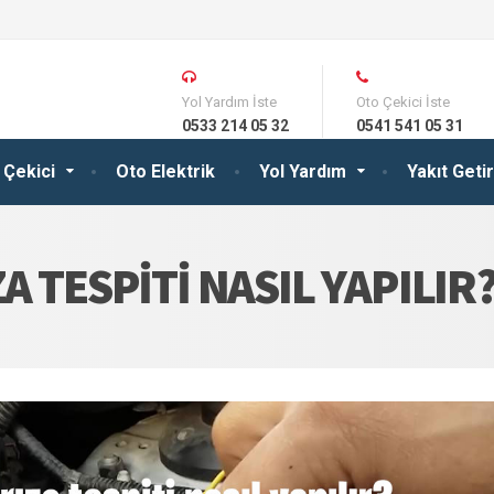
Yol Yardım İste
Oto Çekici İste
0533 214 05 32
0541 541 05 31
 Çekici
Oto Elektrik
Yol Yardım
Yakıt Get
A TESPITI NASIL YAPILIR