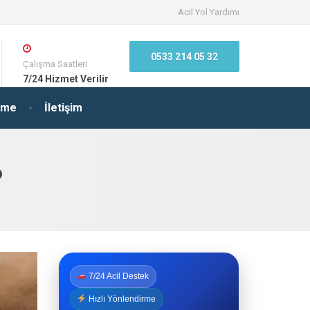
Acil Yol Yardımı
0533 214 05 32
Çalışma Saatleri
7/24 Hizmet Verilir
irme
İletişim
?
7/24 Acil Destek
Hızlı Yönlendirme