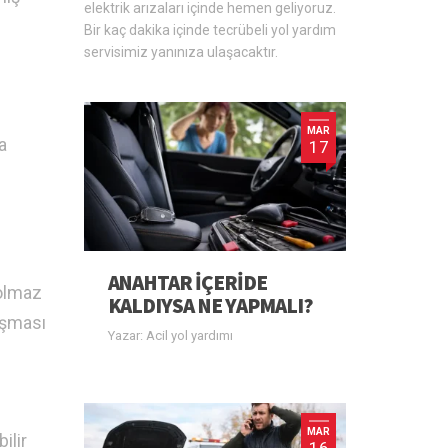
elektrik arızaları içinde hemen geliyoruz.
Bir kaç dakika içinde tecrübeli yol yardım
servisimiz yanınıza ulaşacaktır.
MAR
a
17
ANAHTAR IÇERIDE
 olmaz
KALDIYSA NE YAPMALI?
lışması
Yazar: Acil yol yardımı
MAR
ilir
16