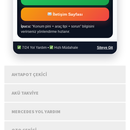
İletişim Sayfası
İpucu:
“Konum pini + araç tipi + sorun” bilgisini
verirseniz yönlendirme hızlanır.
7/24 Yol Yardım •
Hızlı Müdahale
Siteye Git
AHTAPOT ÇEKICI
AKÜ TAKVIYE
MERCEDES YOL YARDIM