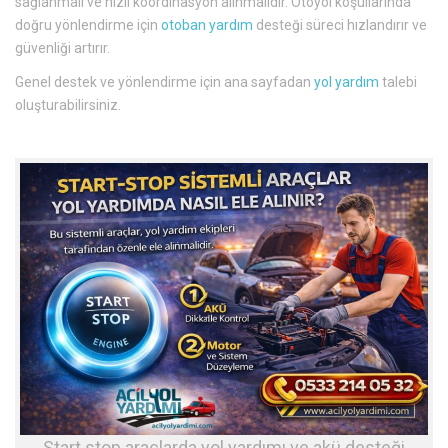
sağlanmalı ve hızlı koordinasyon alınmalıdır. Otoyol koşullarında
doğru yönlendirme için
otoban yardım
desteği süreci hızlandırır ve
güvenliği artırır.
Genel destek ve yönlendirme için ana sayfadan
yol yardım
talebi
oluşturabilirsiniz.
Start stop araçlarda yol yardımı ve akü desteği