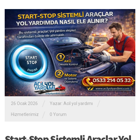
/
/
26 Ocak 2026
Yazar:
Acil yol yardımı
/
Hizmetlerimiz
0 Yorum
Start-Stop Sistemli Araçlar Yol