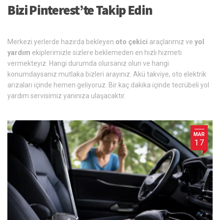
Bizi Pinterest’te Takip Edin
Merkezi yerlerde hazırda bekleyen
oto çekici
araçlarımız ve
yol
yardım
ekiplerimizle sizlere beklemeden en hızlı hizmeti
vermekteyiz. Hangi durumda olursanız olun ve hangi
konumdaysanız mutlaka bizleri arayınız. Akü takviye, oto elektrik
arızaları içinde hemen geliyoruz. Bir kaç dakika içinde tecrübeli yol
yardım servisimiz yanınıza ulaşacaktır.
MAR
17