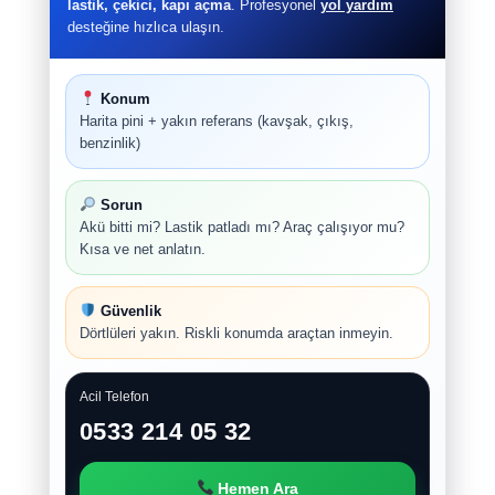
lastik, çekici, kapı açma
. Profesyonel
yol yardım
desteğine hızlıca ulaşın.
Konum
Harita pini + yakın referans (kavşak, çıkış,
benzinlik)
Sorun
Akü bitti mi? Lastik patladı mı? Araç çalışıyor mu?
Kısa ve net anlatın.
Güvenlik
Dörtlüleri yakın. Riskli konumda araçtan inmeyin.
Acil Telefon
0533 214 05 32
Hemen Ara