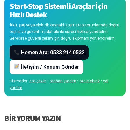
Start-Stop Sistemli Araçlar İçin
Hızlı Destek
Akü, şarj veya elektrik kaynaklı start-stop sorunlarında doğru
teşhis ve güvenli müdahale ile süreci hızlıca yönetelim.
Gerekirse güvenli çekim için doğru ekipmanı yönlendirelim.
Hemen Ara: 0533 214 0532
İletişim / Konum Gönder
Hizmetler:
oto çekici
•
otoban yardım
•
oto elektrik
•
yol
yardım
BIR YORUM YAZIN