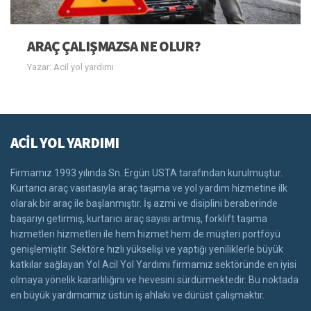
ARAÇ ÇALIŞMAZSA NE OLUR?
Yazar: Acil yol yardımı
ACİL YOL YARDIMI
Firmamız 1993 yılında Sn. Ergün USTA tarafından kurulmuştur.
Kurtarıcı araç vasıtasıyla araç taşıma ve yol yardım hizmetine ilk
olarak bir araç ile başlanmıştır. İş azmi ve disiplini beraberinde
başarıyı getirmiş, kurtarıcı araç sayısı artmış, forklift taşıma
hizmetleri hizmetleri ile hem hizmet hem de müşteri portföyü
genişlemiştir. Sektöre hızlı yükselişi ve yaptığı yeniliklerle büyük
katkılar sağlayan Yol Acil Yol Yardımı firmamız sektöründe en iyisi
olmaya yönelik kararlılığını ve hevesini sürdürmektedir. Bu noktada
en büyük yardımcımız üstün iş ahlakı ve dürüst çalışmaktır.