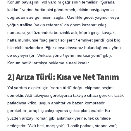
Konum paylaşımı, yol yardım çağrısının temelidir. “Şurada
kaldım” yerine harita pini göndermek, ekibin navigasyonla
doğrudan size gelmesini sağlar. Özellikle gece, yağmur veya
yoğun trafikte “yakın referans” da önem kazanır: çıkış
numarası, yol üzerindeki benzinlik adı, köprü girişi, kavşak,
hatta mümkünse “sağ şerit / sol şerit / emniyet şeridi” gibi bilgi
bile ekibi hızlandırır. Eğer otoyoldaysanız bulunduğunuz yönü
de söyleyin (ör: “Ankara yönü / şehir merkezi yönü” gibi).
Konum netliği arttıkça bekleme süresi kısalır.
2) Arıza Türü: Kısa ve Net Tanım
Yol yardım ekipleri için “sorun türü” doğru ekipman seçimi
demektir. Akü takviyesi gerekiyorsa takviye cihazı gerekir; lastik
patladıysa kriko, uygun anahtar ve bazen kompresör
gerekebilir; araç hiç çalışmıyorsa çekici planlanabilir. Bu
yüzden arızayı roman gibi anlatmak yerine, tek cümlede
netleştirin: “Akü bitti, marş yok”; “Lastik patladı, stepne var”;