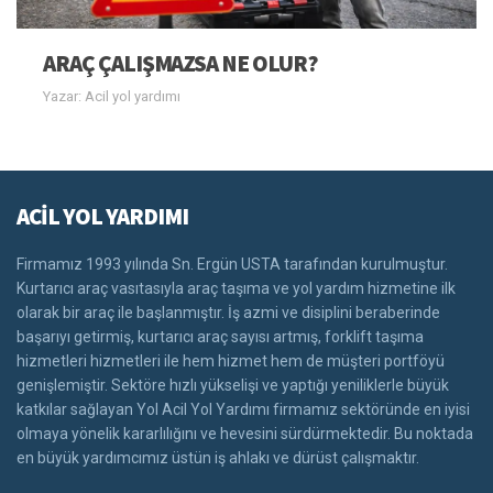
ARAÇ ÇALIŞMAZSA NE OLUR?
Yazar: Acil yol yardımı
ACİL YOL YARDIMI
Firmamız 1993 yılında Sn. Ergün USTA tarafından kurulmuştur.
Kurtarıcı araç vasıtasıyla araç taşıma ve yol yardım hizmetine ilk
olarak bir araç ile başlanmıştır. İş azmi ve disiplini beraberinde
başarıyı getirmiş, kurtarıcı araç sayısı artmış, forklift taşıma
hizmetleri hizmetleri ile hem hizmet hem de müşteri portföyü
genişlemiştir. Sektöre hızlı yükselişi ve yaptığı yeniliklerle büyük
katkılar sağlayan Yol Acil Yol Yardımı firmamız sektöründe en iyisi
olmaya yönelik kararlılığını ve hevesini sürdürmektedir. Bu noktada
en büyük yardımcımız üstün iş ahlakı ve dürüst çalışmaktır.