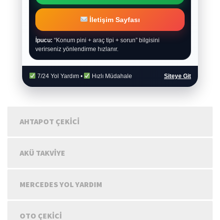
İletişim Sayfası
İpucu:
“Konum pini + araç tipi + sorun” bilgisini
verirseniz yönlendirme hızlanır.
7/24 Yol Yardım •
Hızlı Müdahale
Siteye Git
AHTAPOT ÇEKICI
AKÜ TAKVIYE
MERCEDES YOL YARDIM
OTO ÇEKICI