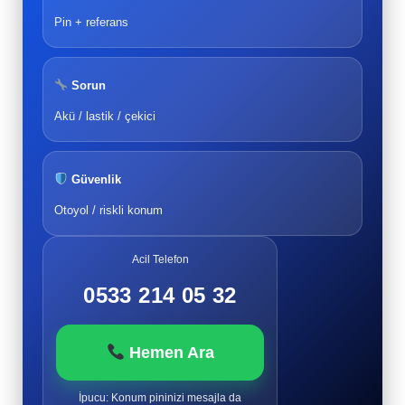
Pin + referans
Sorun
Akü / lastik / çekici
Güvenlik
Otoyol / riskli konum
Acil Telefon
0533 214 05 32
Hemen Ara
İpucu: Konum pininizi mesajla da