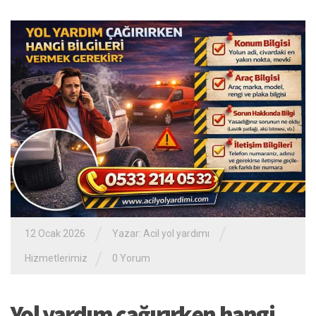
/
/
12 Ocak 2026
Yazar:
Acil yol yardımı
/
Hizmetlerimiz
0 Yorum
Yol yardım çağırırken hangi