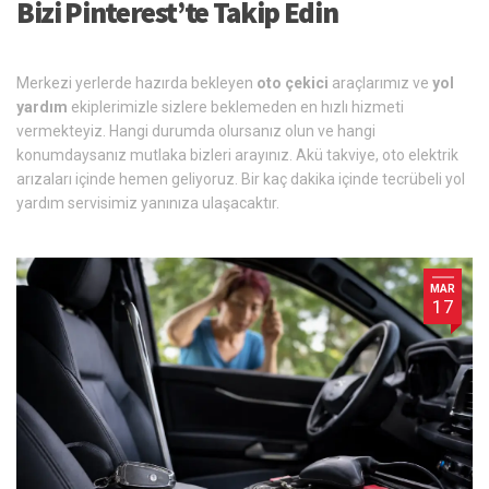
Bizi Pinterest’te Takip Edin
Merkezi yerlerde hazırda bekleyen
oto çekici
araçlarımız ve
yol
yardım
ekiplerimizle sizlere beklemeden en hızlı hizmeti
vermekteyiz. Hangi durumda olursanız olun ve hangi
konumdaysanız mutlaka bizleri arayınız. Akü takviye, oto elektrik
arızaları içinde hemen geliyoruz. Bir kaç dakika içinde tecrübeli yol
yardım servisimiz yanınıza ulaşacaktır.
MAR
17