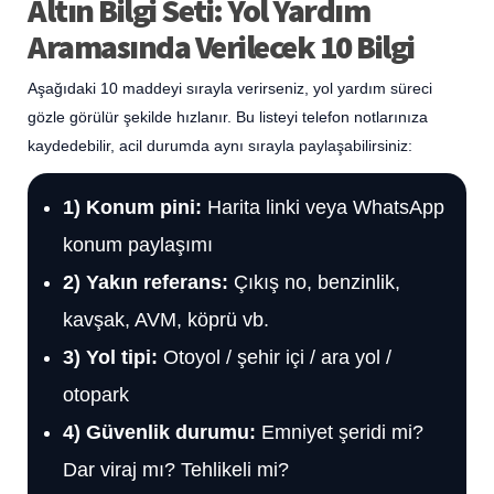
Altın Bilgi Seti: Yol Yardım
Aramasında Verilecek 10 Bilgi
Aşağıdaki 10 maddeyi sırayla verirseniz, yol yardım süreci
gözle görülür şekilde hızlanır. Bu listeyi telefon notlarınıza
kaydedebilir, acil durumda aynı sırayla paylaşabilirsiniz:
1) Konum pini:
Harita linki veya WhatsApp
konum paylaşımı
2) Yakın referans:
Çıkış no, benzinlik,
kavşak, AVM, köprü vb.
3) Yol tipi:
Otoyol / şehir içi / ara yol /
otopark
4) Güvenlik durumu:
Emniyet şeridi mi?
Dar viraj mı? Tehlikeli mi?