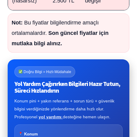
(hasarsız)
2.500 TL
değişir
Not:
Bu fiyatlar bilgilendirme amaçlı
ortalamalardır.
Son güncel fiyatlar için
mutlaka bilgi alınız.
Doğru Bilgi = Hızlı Müdahale
Yol Yardım Çağırırken Bilgileri Hazır Tutun,
Süreci Hızlandırın
Konum pini + yakın referans + sorun türü + güvenlik
bilgisi verdiğinizde yönlendirme daha hızlı olur.
Profesyonel
yol yardımı
desteğine hemen ulaşın.
Konum