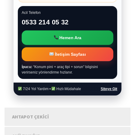
Acil Telefon
0533 214 05 32
Hemen Ara
İletişim Sayfası
İpucu:
“Konum pini + araç tipi + sorun” bilgisini
verirseniz yönlendirme hızlanır.
7/24 Yol Yardım •
Hızlı Müdahale
Siteye Git
AHTAPOT ÇEKICI