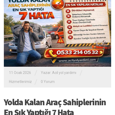
/
/
11 Ocak 2026
Yazar:
Acil yol yardımı
/
Hizmetlerimiz
0 Yorum
Yolda Kalan Araç Sahiplerinin
En Sık Yaptığı 7 Hata