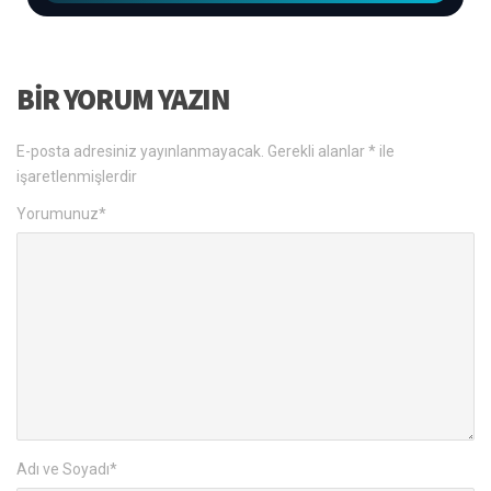
BIR YORUM YAZIN
E-posta adresiniz yayınlanmayacak.
Gerekli alanlar
*
ile
işaretlenmişlerdir
Yorumunuz
*
Adı ve Soyadı
*