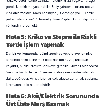
“takviye yeter” sanıp aslında mekanik arıza yaşayan araçta
gereksiz bekleme yaşanabilir. En iyi yöntem, sorunu net ve
kısa anlatmaktır: “Marş basmıyor”, “Gösterge yok”, “Lastik
patladı stepne var”, “Hararet yükseldi” gibi. Doğru bilgi, doğru
yönlendirme demektir.
Hata 5: Kriko ve Stepne ile Riskli
Yerde İşlem Yapmak
Dar bir yol kenarında, eğimli zeminde veya otoyol emniyet
şeridinde kriko kullanmak ciddi risk taşır. Araç krikodan
kayabilir, sürücü trafikte tehlikeye girebilir. Güvenli alan yoksa
“yerinde lastik değişimi” yerine profesyonel destek istemek
daha doğrudur. Ayrıca bijonlar çok sıkıysa zorlamak saplama
kırılmasına bile neden olabilir.
Hata 6: Akü/Elektrik Sorununda
Üst Üste Marş Basmak