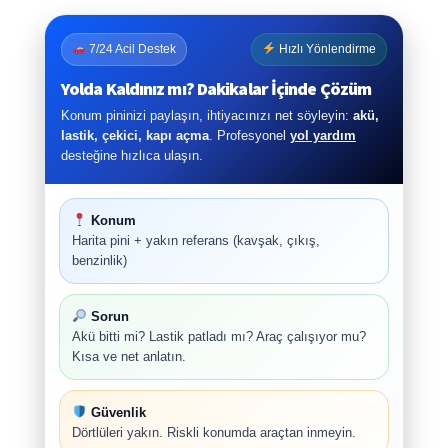
7/24 Acil Destek
Hızlı Yönlendirme
Yolda Kaldınız mı? Dakikalar İçinde Çözüm
Konum pininizi paylaşın, ihtiyacınızı net söyleyin:
akü,
lastik, çekici, kapı açma
. Profesyonel
yol yardım
desteğine hızlıca ulaşın.
Konum
Harita pini + yakın referans (kavşak, çıkış,
benzinlik)
Sorun
Akü bitti mi? Lastik patladı mı? Araç çalışıyor mu?
Kısa ve net anlatın.
Güvenlik
Dörtlüleri yakın. Riskli konumda araçtan inmeyin.