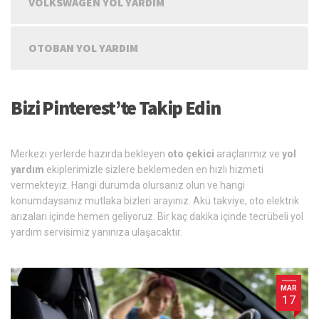
VOLKSWAGEN YOL YARDIM
OTOBAN YOL YARDIM
Bizi Pinterest’te Takip Edin
Merkezi yerlerde hazırda bekleyen
oto çekici
araçlarımız ve
yol
yardım
ekiplerimizle sizlere beklemeden en hızlı hizmeti
vermekteyiz. Hangi durumda olursanız olun ve hangi
konumdaysanız mutlaka bizleri arayınız. Akü takviye, oto elektrik
arızaları içinde hemen geliyoruz. Bir kaç dakika içinde tecrübeli yol
yardım servisimiz yanınıza ulaşacaktır.
MAR
17